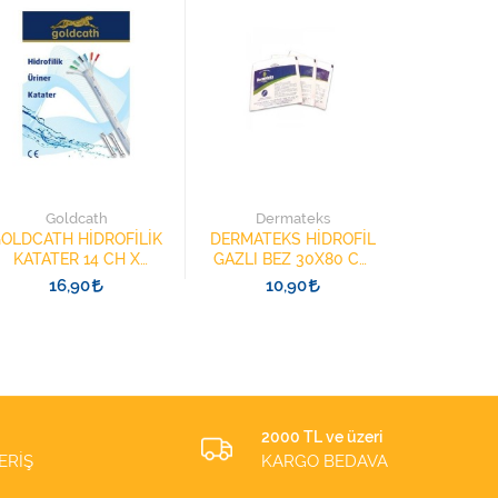
3M 222
KÖPÜK BA
Goldcath
Dermateks
ELEKTR
3
OLDCATH HİDROFİLİK
DERMATEKS HİDROFİL
KATATER 14 CH X
GAZLI BEZ 30X80 CM
40CM YÜZÜKLÜ
(30x40CM) SPANÇ 2
16,90
10,90
ADET
2000 TL ve üzeri
ERİŞ
KARGO BEDAVA