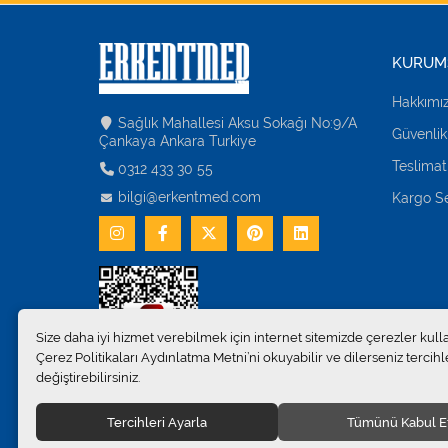
KURUM
Hakkımı
Sağlık Mahallesi Aksu Sokağı No:9/A
Güvenlik
Çankaya Ankara Turkiye
Teslimat
0312 433 30 55
bilgi@erkentmed.com
Kargo Se
Size daha iyi hizmet verebilmek için internet sitemizde çerezler kull
Çerez Politikaları Aydınlatma Metni’ni okuyabilir ve dilerseniz tercihle
değiştirebilirsiniz.
Tercihleri Ayarla
Tümünü Kabul E