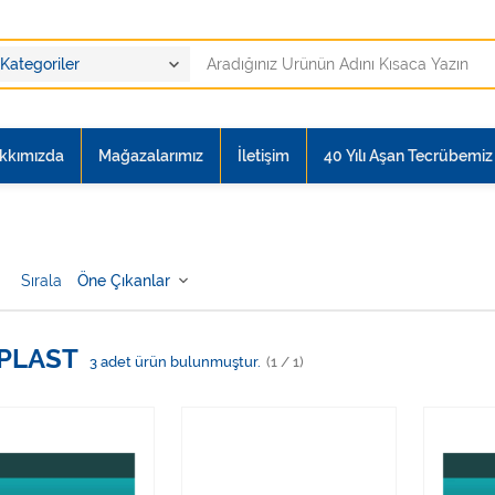
kkımızda
Mağazalarımız
İletişim
40 Yılı Aşan Tecrübemiz i
Sırala
PLAST
3
adet ürün bulunmuştur.
(1 / 1)