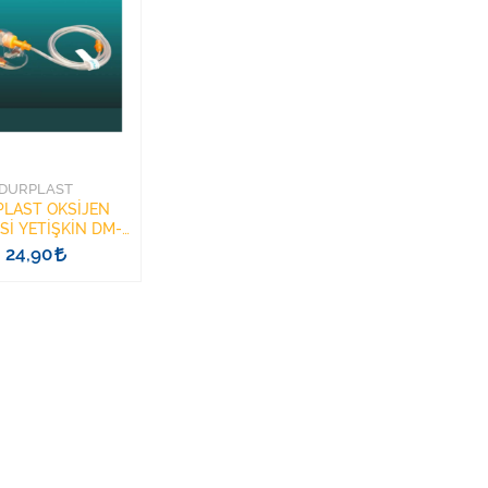
DURPLAST
LAST OKSİJEN
Sİ YETİŞKİN DM-
03
24,90