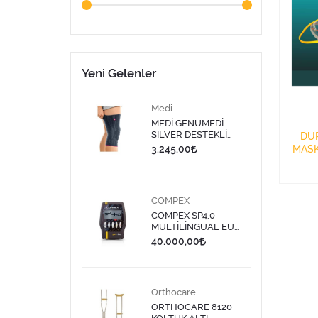
Yeni Gelenler
Medi
MEDİ GENUMEDİ
SILVER DESTEKLİ
DUR
DİZLİK 613 - 9
3.245,00
MASK
COMPEX
COMPEX SP4.0
MULTİLİNGUAL EU
PLUG TENS CİHAZI
40.000,00
Orthocare
ORTHOCARE 8120