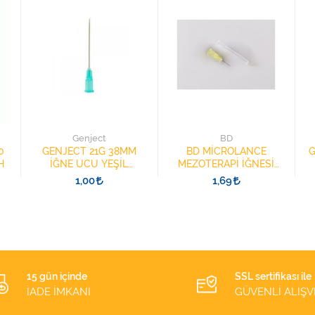
Genject
BD
0
GENJECT 21G 38MM
BD MİCROLANCE
G
H
İĞNE UCU YEŞİL
MEZOTERAPİ İĞNESİ
21382501 ŞIRINGA
30G 13MM 304000
1,00
1,69
İĞNESİ
SARI 1 ADET
15 gün içinde
SSL sertifikası ile
İADE İMKANI
GÜVENLİ ALIŞV