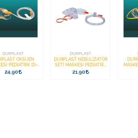
DURPLAST
DURPLAST
PLAST OKSİJEN
DURPLAST NEBULİZATÖR
DURP
ESİ PEDİATRİK DI-
SETİ MASKESİ PEDİATRİK
MASKE
DUR04
DM-02
24,90
21,90