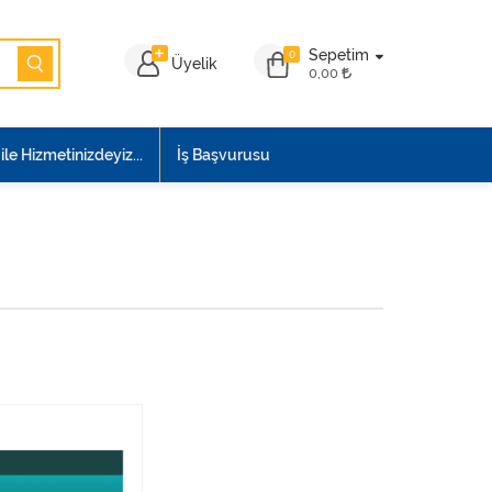
Sepetim
0
Üyelik
0,00
le Hizmetinizdeyiz...
İş Başvurusu