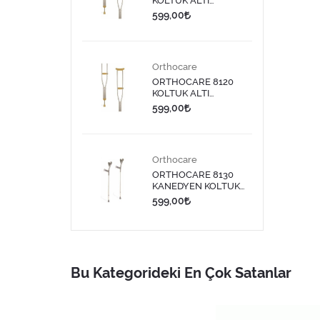
KOLTUK ALTI
DEĞNEĞİ MEDİUM 1
599,00
ADET
Orthocare
ORTHOCARE 8120
KOLTUK ALTI
DEĞNEĞİ LARGE 1
599,00
ADET
Orthocare
ORTHOCARE 8130
KANEDYEN KOLTUK
DEĞNEĞİ 1 ADET
599,00
KATLANIR ÖZELLİKTE
Bu Kategorideki En Çok Satanlar