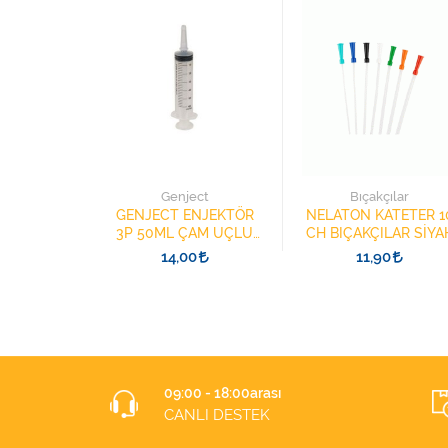
ch
Genject
Bıçakçılar
8025.V001
GENJECT ENJEKTÖR
NELATON KATETER 1
STOMİ
3P 50ML ÇAM UÇLU
CH BIÇAKÇILAR SİYA
E ISI NEM
BESLENME ŞIRINGASI
9
14,00
11,90
İRİCİ
1852412 KATATER
UÇLU
09:00 - 18:00arası
CANLI DESTEK