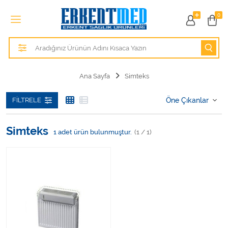
Tüm Kategoriler
0
Alezler
Anatomik Modeller
Ana Sayfa
Simteks
Anne ve Bebek Sağlığı
FILTRELE
Cihazlar
Simteks
1
adet ürün bulunmuştur.
(1 / 1)
Hasta Bakım Ürünleri
Hasta Bakım Ürünleri
Hastane Mobilyaları
Kişisel Bakım ve Sağlık