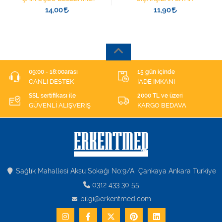
ŞIRINGASI 1852412 KATATER
14,00
11,90
UÇLU
09:00 - 18:00arası
15 gün içinde
CANLI DESTEK
İADE İMKANI
SSL sertifikası ile
2000 TL ve üzeri
GÜVENLİ ALIŞVERİŞ
KARGO BEDAVA
Sağlık Mahallesi Aksu Sokağı No:9/A Çankaya Ankara Turkiye
0312 433 30 55
bilgi@erkentmed.com