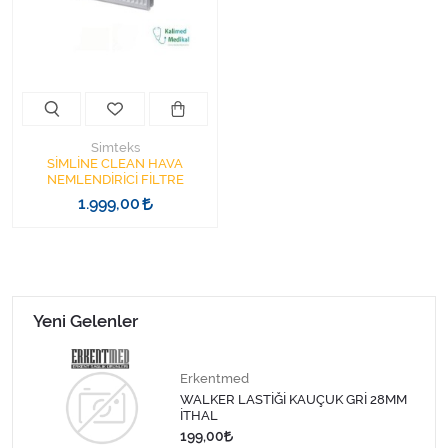
Kişisel Bakım ve Sağlık
Medikal Teksil
Ortopedi Ürünleri
Simteks
Ortopedi Ürünleri
SİMLİNE CLEAN HAVA
NEMLENDİRİCİ FİLTRE
1.999,00
Sarf Malzemeleri
Sarf Malzemeleri
Sarf Malzemeleri
Yeni Gelenler
Sarf Malzemeleri
Erkentmed
WALKER LASTİĞİ KAUÇUK GRİ 28MM
Tıbbi Tekstil Ürünleri
İTHAL
199,00