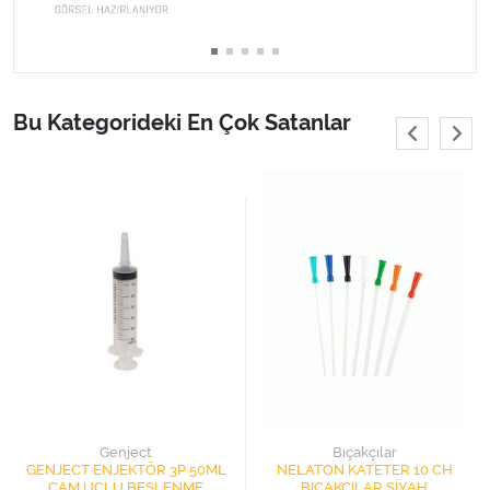
Varis Çorapları
Tüm Kategorileri Gör
Bu Kategorideki En Çok Satanlar
Genject
Bıçakçılar
GENJECT ENJEKTÖR 3P 50ML
NELATON KATETER 10 CH
ÇAM UÇLU BESLENME
BIÇAKÇILAR SİYAH