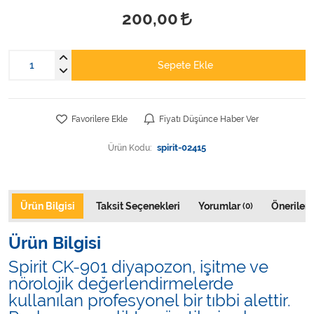
Varis Çorapları
200,00
Tüm Kategorileri Gör
Sepete Ekle
Favorilere Ekle
Fiyatı Düşünce Haber Ver
Ürün Kodu:
spirit-02415
Ürün Bilgisi
Taksit Seçenekleri
Yorumlar
Önerileri
(0)
Ürün Bilgisi
Spirit CK-901 diyapozon, işitme ve
nörolojik değerlendirmelerde
kullanılan profesyonel bir tıbbi alettir.