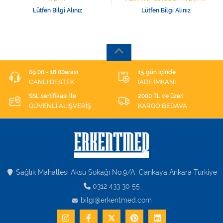
Lütfen Bilgi Alınız
Lütfen Bilgi Alınız
09:00 - 18:00arası
15 gün içinde
CANLI DESTEK
İADE İMKANI
SSL sertifikası ile
2000 TL ve üzeri
GÜVENLİ ALIŞVERİŞ
KARGO BEDAVA
Sağlık Mahallesi Aksu Sokağı No:9/A Çankaya Ankara Turkiye
0312 433 30 55
bilgi@erkentmed.com