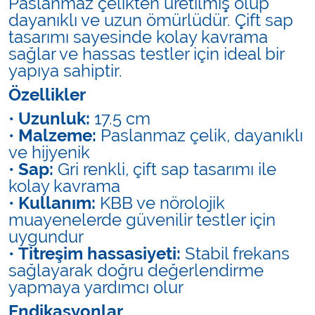
Paslanmaz çelikten üretilmiş olup
dayanıklı ve uzun ömürlüdür. Çift sap
tasarımı sayesinde kolay kavrama
sağlar ve hassas testler için ideal bir
yapıya sahiptir.
Özellikler
•
Uzunluk:
17.5 cm
•
Malzeme:
Paslanmaz çelik, dayanıklı
ve hijyenik
•
Sap:
Gri renkli, çift sap tasarımı ile
kolay kavrama
•
Kullanım:
KBB ve nörolojik
muayenelerde güvenilir testler için
uygundur
•
Titreşim hassasiyeti:
Stabil frekans
sağlayarak doğru değerlendirme
yapmaya yardımcı olur
Endikasyonlar