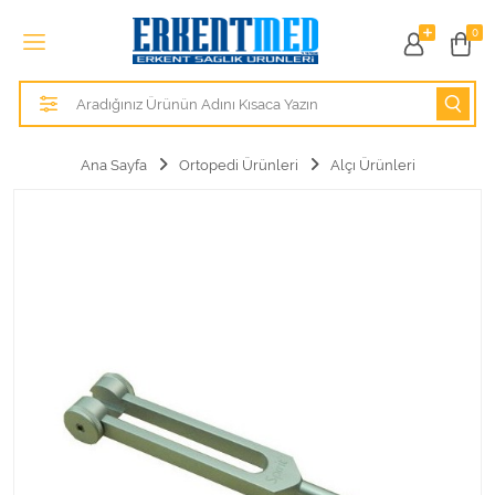
Tüm Kategoriler
0
Alezler
Anatomik Modeller
Ana Sayfa
Ortopedi Ürünleri
Alçı Ürünleri
Anne ve Bebek Sağlığı
Cihazlar
Hasta Bakım Ürünleri
Hasta Bakım Ürünleri
Hastane Mobilyaları
Kişisel Bakım ve Sağlık