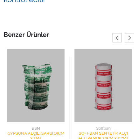
Benzer Ürünler
BSN
Soffban
GYPSONA ALÇILI SARGI 15CM
SOFFBAN SENTETİK ALÇI
X 2MT
ALTI PAMUK 20CM X 2.7MT