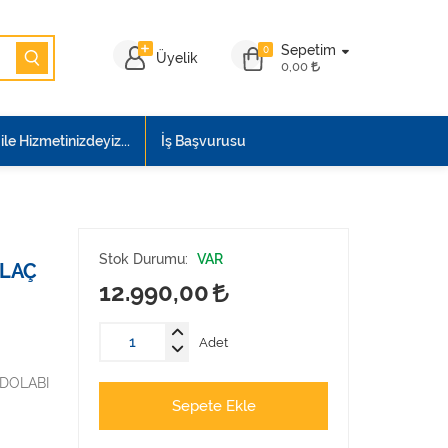
Sepetim
0
Üyelik
0,00
le Hizmetinizdeyiz...
İş Başvurusu
Stok Durumu:
VAR
İLAÇ
12.990,00
Adet
 DOLABI
Sepete Ekle