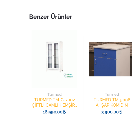
Benzer Ürünler
Turmed
Turmed
TURMED TM-G-7002
TURMED TM-5006
ÇİFTLİ CAMLI HEMŞİRE
AHŞAP KOMİDİN
İLAÇ DOLABI
16.990,00
3.900,00