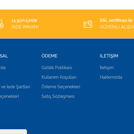
15 gün içinde
SSL sertifikası ile
İADE İMKANI
GÜVENLİ ALIŞV
SAL
ÖDEME
İLETİŞİM
zda
Gizlilik Politikası
İletişim
Kullanım Koşulları
Hakkımızda
 ve İade Şartları
Ödeme Seçenekleri
çenekleri
Satış Sözleşmesi