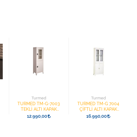
Turmed
Turmed
TURMED TM-G-7003
TURMED TM-G 7004
TEKLİ ALTI KAPAK
ÇİFTLİ ALTI KAPAK
HEM.İLAÇ DOLABI
HEM.İLAÇ DOLABI
12.990,00
16.990,00