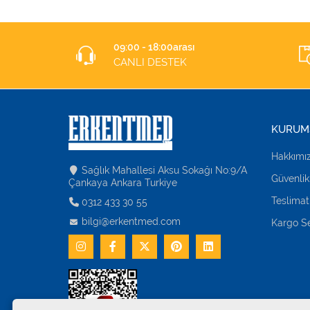
09:00 - 18:00arası
CANLI DESTEK
KURUM
Hakkımı
Sağlık Mahallesi Aksu Sokağı No:9/A
Güvenlik
Çankaya Ankara Turkiye
Teslimat
0312 433 30 55
bilgi@erkentmed.com
Kargo Se