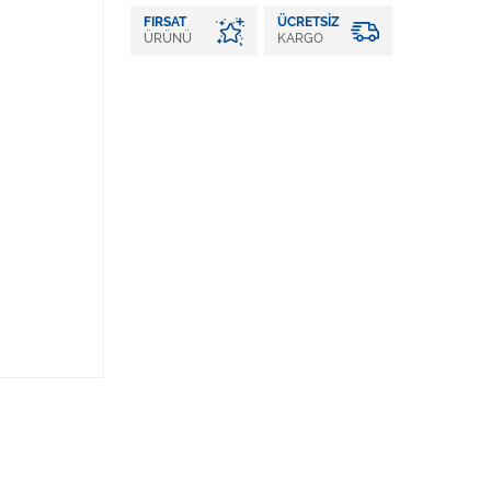
FIRSAT
ÜCRETSIZ
ÜRÜNÜ
KARGO