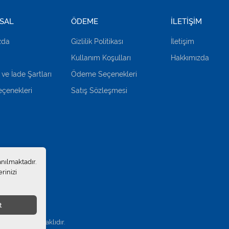
SAL
ÖDEME
İLETİŞİM
zda
Gizlilik Politikası
İletişim
Kullanım Koşulları
Hakkımızda
 ve İade Şartları
Ödeme Seçenekleri
çenekleri
Satış Sözleşmesi
anılmaktadır.
rinizi
t
.
. Tüm hakları saklıdır.