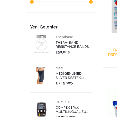
Yeni Gelenler
Theraband
THERA-BAND
RESİSTANCE BANDS
TR
DISPENSER/DİRENÇ
350,00
DRES
BANDI LATEKS 1,5
MT-SARI
Medi
MEDİ GENUMEDİ
SILVER DESTEKLİ
DİZLİK 613 - 9
3.245,00
COMPEX
COMPEX SP4.0
MULTİLİNGUAL EU
PLUG TENS CİHAZI