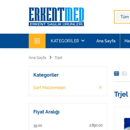
KATEGORILER
Ana Sayfa
Ha
Ana Sayfa
Trjel
Kategoriler
8
Sarf Malzemeleri
Trjel
Fiyat Aralığı
2.890,00
39,00