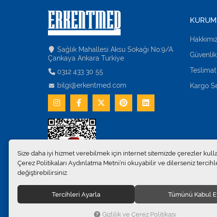
KURUM
Hakkımı
Sağlık Mahallesi Aksu Sokağı No:9/A
Güvenlik
Çankaya Ankara Turkiye
Teslimat
0312 433 30 55
bilgi@erkentmed.com
Kargo Se
Size daha iyi hizmet verebilmek için internet sitemizde çerezler kull
Çerez Politikaları Aydınlatma Metni’ni okuyabilir ve dilerseniz tercihle
değiştirebilirsiniz.
Tercihleri Ayarla
Tümünü Kabul E
© 2024
Erkent Sağlık Ürünleri Pazarlama San.ve Tic. Ltd.Şti
Gizlilik ve Çerez Politikası