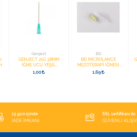
Genject
BD
0
GENJECT 21G 38MM
BD MİCROLANCE
G
H
İĞNE UCU YEŞİL
MEZOTERAPİ İĞNESİ
21382501 ŞIRINGA
30G 13MM 304000
1,00
1,69
İĞNESİ
SARI 1 ADET
15 gün içinde
SSL sertifikası ile
İADE İMKANI
GÜVENLİ ALIŞV