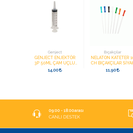
ch
Genject
Bıçakçılar
8025.V001
GENJECT ENJEKTÖR
NELATON KATETER 1
STOMİ
3P 50ML ÇAM UÇLU
CH BIÇAKÇILAR SİYA
E ISI NEM
BESLENME ŞIRINGASI
9
14,00
11,90
İRİCİ
1852412 KATATER
UÇLU
09:00 - 18:00arası
CANLI DESTEK