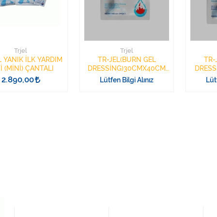
Trjel
Trjel
L YANIK İLK YARDIM
TR-JEL(BURN GEL
TR-
İ (MİNİ) ÇANTALI
DRESSİNG)30CMX40CM
DRESS
(360g)
2.890,00
Lütfen Bilgi Alınız
Lüt