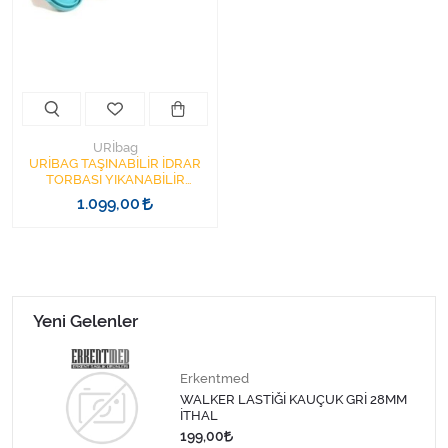
Kişisel Bakım ve Sağlık
Medikal Teksil
Ortopedi Ürünleri
URİbag
Ortopedi Ürünleri
URİBAG TAŞINABİLİR İDRAR
TORBASI YIKANABİLİR
TEKRAR KULLANILABİLİR
1.099,00
Sarf Malzemeleri
Sarf Malzemeleri
Sarf Malzemeleri
Yeni Gelenler
Sarf Malzemeleri
Erkentmed
WALKER LASTİĞİ KAUÇUK GRİ 28MM
Tıbbi Tekstil Ürünleri
İTHAL
199,00