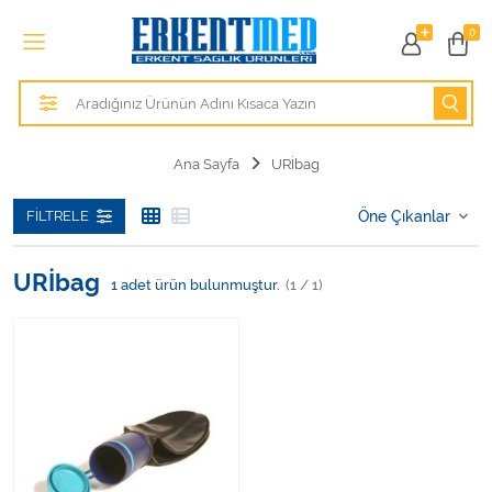
Tüm Kategoriler
0
Alezler
Anatomik Modeller
Ana Sayfa
URİbag
Anne ve Bebek Sağlığı
FILTRELE
Cihazlar
URİbag
1
adet ürün bulunmuştur.
(1 / 1)
Hasta Bakım Ürünleri
Hasta Bakım Ürünleri
Hastane Mobilyaları
Kişisel Bakım ve Sağlık