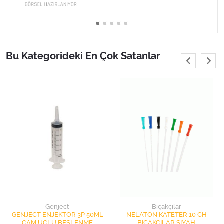
Varis Çorapları
Tüm Kategorileri Gör
Bu Kategorideki En Çok Satanlar
Genject
Bıçakçılar
GENJECT ENJEKTÖR 3P 50ML
NELATON KATETER 10 CH
ÇAM UÇLU BESLENME
BIÇAKÇILAR SİYAH