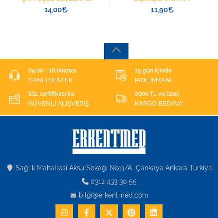
ŞIRINGASI 1852412 KATATER
14,00
11,90
UÇLU
09:00 - 18:00arası
15 gün içinde
CANLI DESTEK
İADE İMKANI
SSL sertifikası ile
2000 TL ve üzeri
GÜVENLİ ALIŞVERİŞ
KARGO BEDAVA
Sağlık Mahallesi Aksu Sokağı No:9/A Çankaya Ankara Turkiye
0312 433 30 55
bilgi@erkentmed.com