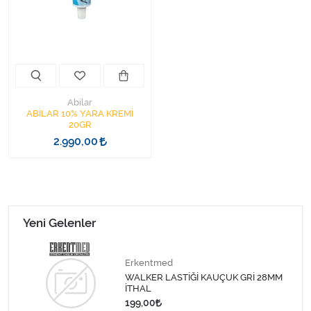
Kişisel Bakım ve Sağlık
Medikal Teksil
Ortopedi Ürünleri
Abilar
Ortopedi Ürünleri
ABİLAR 10% YARA KREMİ
20GR
2.990,00
Sarf Malzemeleri
Sarf Malzemeleri
Sarf Malzemeleri
Yeni Gelenler
Sarf Malzemeleri
Erkentmed
WALKER LASTİĞİ KAUÇUK GRİ 28MM
Tıbbi Tekstil Ürünleri
İTHAL
199,00