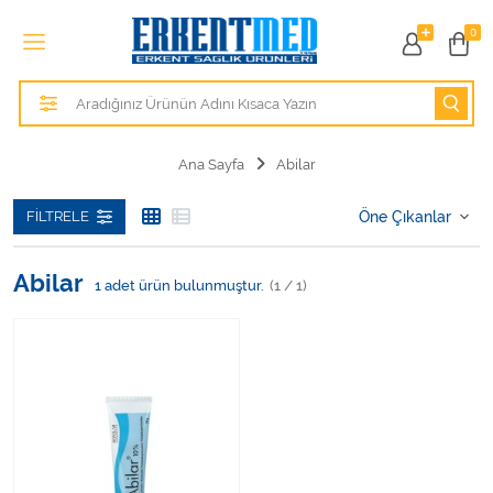
Tüm Kategoriler
0
Alezler
Anatomik Modeller
Ana Sayfa
Abilar
Anne ve Bebek Sağlığı
FILTRELE
Cihazlar
Abilar
1
adet ürün bulunmuştur.
(1 / 1)
Hasta Bakım Ürünleri
Hasta Bakım Ürünleri
Hastane Mobilyaları
Kişisel Bakım ve Sağlık