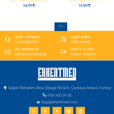
ŞIRINGASI 1852412 KATATER
14,00
11,90
UÇLU
09:00 - 18:00arası
15 gün içinde
CANLI DESTEK
İADE İMKANI
SSL sertifikası ile
2000 TL ve üzeri
GÜVENLİ ALIŞVERİŞ
KARGO BEDAVA
Sağlık Mahallesi Aksu Sokağı No:9/A Çankaya Ankara Turkiye
0312 433 30 55
bilgi@erkentmed.com