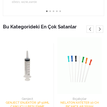
Varis Çorapları
Tüm Kategorileri Gör
Bu Kategorideki En Çok Satanlar
Genject
Bıçakçılar
GENJECT ENJEKTÖR 3P 50ML
NELATON KATETER 10 CH
ÇAM UÇLU BESLENME
BIÇAKÇILAR SİYAH