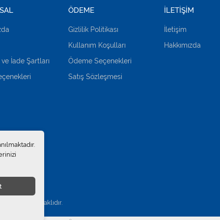
SAL
ÖDEME
İLETİŞİM
zda
Gizlilik Politikası
İletişim
Kullanım Koşulları
Hakkımızda
 ve İade Şartları
Ödeme Seçenekleri
çenekleri
Satış Sözleşmesi
anılmaktadır.
rinizi
t
.
. Tüm hakları saklıdır.