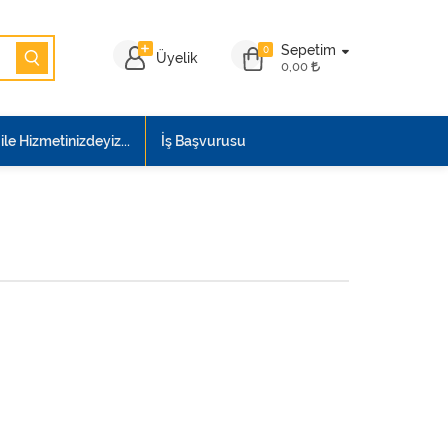
Sepetim
0
Üyelik
0,00
le Hizmetinizdeyiz...
İş Başvurusu