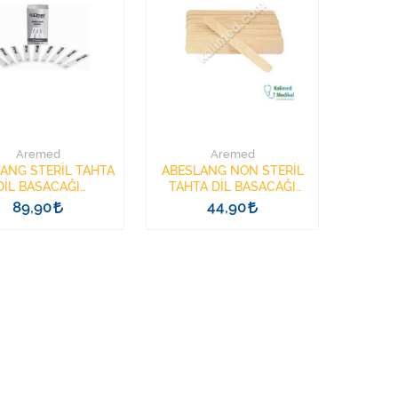
Aremed
Aremed
ERİL TAHTA
ABESLANG NON STERİL
DİL BASACAĞI
TAHTA DİL BASACAĞI
ET=1KUTU AREMED
100ADET=1KUTU AREMED
89,90
44,90
HİES