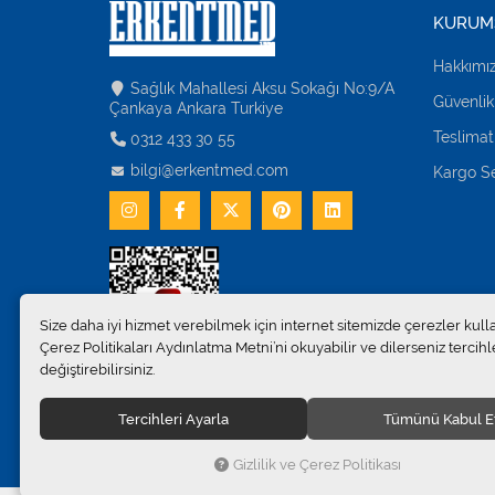
KURUM
Hakkımı
Sağlık Mahallesi Aksu Sokağı No:9/A
Güvenlik
Çankaya Ankara Turkiye
Teslimat
0312 433 30 55
bilgi@erkentmed.com
Kargo Se
Size daha iyi hizmet verebilmek için internet sitemizde çerezler kull
Çerez Politikaları Aydınlatma Metni’ni okuyabilir ve dilerseniz tercihle
değiştirebilirsiniz.
Tercihleri Ayarla
Tümünü Kabul E
© 2024
Erkent Sağlık Ürünleri Pazarlama San.ve Tic. Ltd.Şti
Gizlilik ve Çerez Politikası