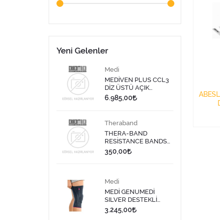
Yeni Gelenler
Medi
MEDİVEN PLUS CCL3
DİZ ÜSTÜ AÇIK
ABESLANG ST
BURUN BEJ - V
6.985,00
100AD
Theraband
THERA-BAND
RESİSTANCE BANDS
DISPENSER/DİRENÇ
350,00
BANDI LATEKS 1,5
MT-SARI
Medi
MEDİ GENUMEDİ
SILVER DESTEKLİ
DİZLİK 613 - 9
3.245,00