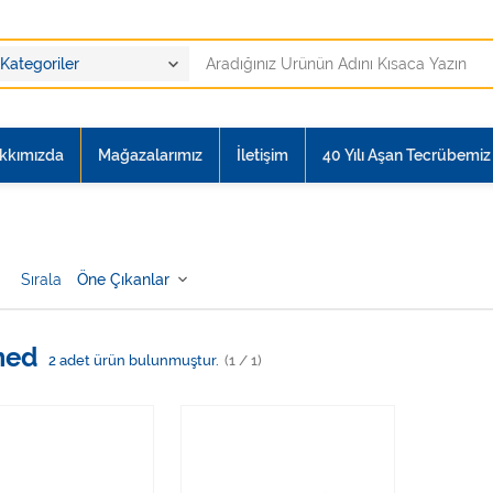
kkımızda
Mağazalarımız
İletişim
40 Yılı Aşan Tecrübemiz i
Sırala
med
2
adet ürün bulunmuştur.
(1 / 1)