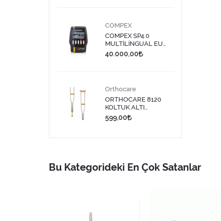
COMPEX
COMPEX SP4.0
MULTİLİNGUAL EU
PLUG TENS CİHAZI
40.000,00
Orthocare
ORTHOCARE 8120
KOLTUK ALTI
DEĞNEĞİ MEDİUM 1
599,00
ADET
Bu Kategorideki En Çok Satanlar