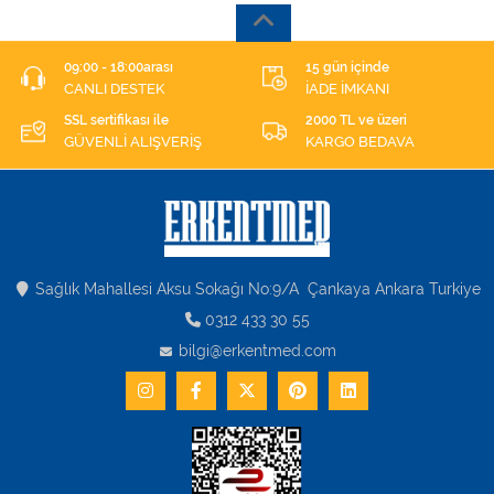
09:00 - 18:00arası
15 gün içinde
CANLI DESTEK
İADE İMKANI
SSL sertifikası ile
2000 TL ve üzeri
GÜVENLİ ALIŞVERİŞ
KARGO BEDAVA
Sağlık Mahallesi Aksu Sokağı No:9/A Çankaya Ankara Turkiye
0312 433 30 55
bilgi@erkentmed.com