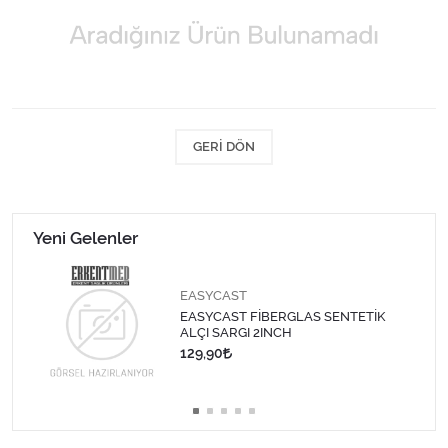
Kişisel Bakım ve Sağlık
Medikal Teksil
Ortopedi Ürünleri
GERI DÖN
Ortopedi Ürünleri
Sarf Malzemeleri
Yeni Gelenler
Sarf Malzemeleri
EASYCAST
Sarf Malzemeleri
EASYCAST FİBERGLAS SENTETİK
ALÇI SARGI 2INCH
129,90
Sarf Malzemeleri
Tıbbi Tekstil Ürünleri