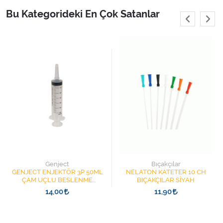
Varis Çorapları
Bu Kategorideki En Çok Satanlar
Tüm Kategorileri Gör
Genject
Bıçakçılar
GENJECT ENJEKTÖR 3P 50ML
NELATON KATETER 10 CH
ÇAM UÇLU BESLENME
BIÇAKÇILAR SİYAH
ŞIRINGASI 1852412 KATATER
14,00
11,90
UÇLU