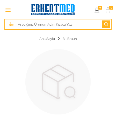
Tüm Kategoriler
0
Alezler
Anatomik Modeller
Ana Sayfa
B l Braun
Anne ve Bebek Sağlığı
Cihazlar
Hasta Bakım Ürünleri
Hasta Bakım Ürünleri
Hastane Mobilyaları
Kişisel Bakım ve Sağlık