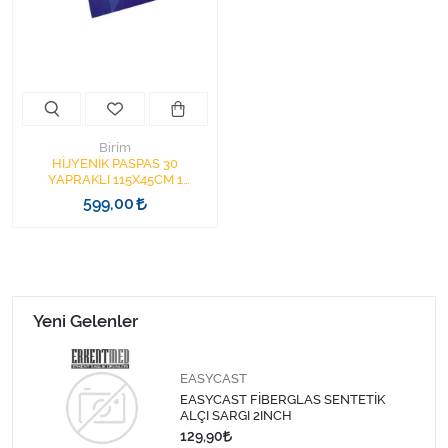
Kişisel Bakım ve Sağlık
Medikal Teksil
Ortopedi Ürünleri
Birim
Ortopedi Ürünleri
HİJYENİK PASPAS 30
YAPRAKLI 115X45CM 1
TABAKA = 30 YAPRAK SAHA
599,00
Sarf Malzemeleri
PASPASI
Sarf Malzemeleri
Sarf Malzemeleri
Yeni Gelenler
Sarf Malzemeleri
EASYCAST
EASYCAST FİBERGLAS SENTETİK
Tıbbi Tekstil Ürünleri
ALÇI SARGI 2INCH
129,90