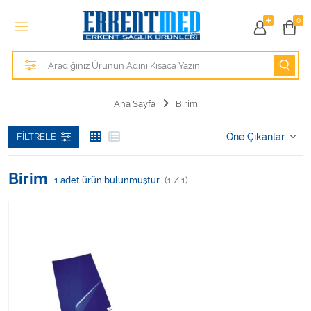
Tüm Kategoriler
0
Alezler
Anatomik Modeller
Ana Sayfa
Birim
Anne ve Bebek Sağlığı
FILTRELE
Cihazlar
Birim
1
adet ürün bulunmuştur.
(1 / 1)
Hasta Bakım Ürünleri
Hasta Bakım Ürünleri
Hastane Mobilyaları
Kişisel Bakım ve Sağlık