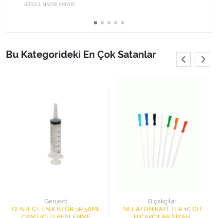
Varis Çorapları
Tüm Kategorileri Gör
Bu Kategorideki En Çok Satanlar
Genject
Bıçakçılar
GENJECT ENJEKTÖR 3P 50ML
NELATON KATETER 10 CH
ÇAM UÇLU BESLENME
BIÇAKÇILAR SİYAH