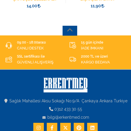
ŞIRINGASI 1852412 KATATER
14,00
11,90
UÇLU
09:00 - 18:00arası
15 gün içinde
CANLI DESTEK
İADE İMKANI
SSL sertifikası ile
2000 TL ve üzeri
GÜVENLİ ALIŞVERİŞ
KARGO BEDAVA
Sağlık Mahallesi Aksu Sokağı No:9/A Çankaya Ankara Turkiye
0312 433 30 55
bilgi@erkentmed.com