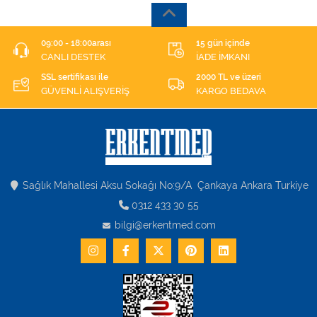
09:00 - 18:00arası
15 gün içinde
CANLI DESTEK
İADE İMKANI
SSL sertifikası ile
2000 TL ve üzeri
GÜVENLİ ALIŞVERİŞ
KARGO BEDAVA
Sağlık Mahallesi Aksu Sokağı No:9/A Çankaya Ankara Turkiye
0312 433 30 55
bilgi@erkentmed.com