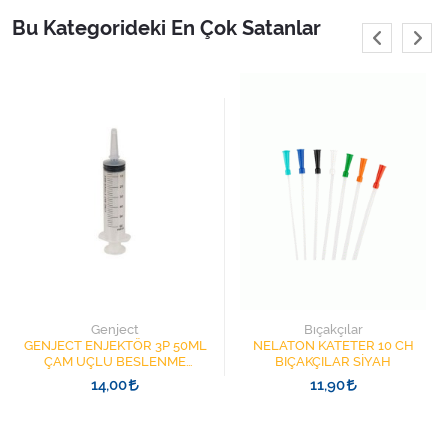
Varis Çorapları
Bu Kategorideki En Çok Satanlar
Tüm Kategorileri Gör
Genject
Bıçakçılar
GENJECT ENJEKTÖR 3P 50ML
NELATON KATETER 10 CH
ÇAM UÇLU BESLENME
BIÇAKÇILAR SİYAH
ŞIRINGASI 1852412 KATATER
14,00
11,90
UÇLU