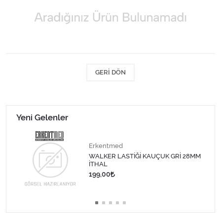
Kişisel Bakım ve Sağlık
Medikal Teksil
Ortopedi Ürünleri
GERI DÖN
Ortopedi Ürünleri
Sarf Malzemeleri
Yeni Gelenler
Sarf Malzemeleri
Erkentmed
Sarf Malzemeleri
WALKER LASTİĞİ KAUÇUK GRİ 28MM
İTHAL
199,00
Sarf Malzemeleri
Tıbbi Tekstil Ürünleri