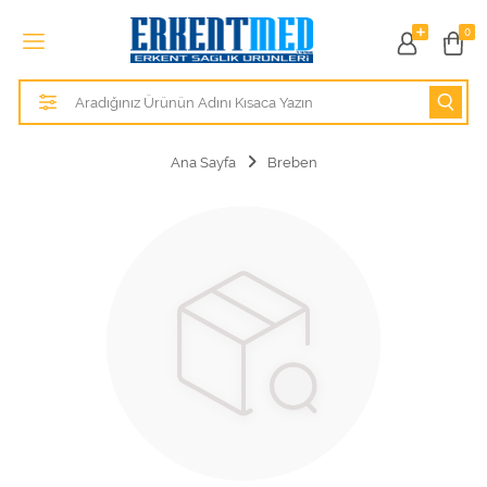
Tüm Kategoriler
0
Alezler
Anatomik Modeller
Ana Sayfa
Breben
Anne ve Bebek Sağlığı
Cihazlar
Hasta Bakım Ürünleri
Hasta Bakım Ürünleri
Hastane Mobilyaları
Kişisel Bakım ve Sağlık