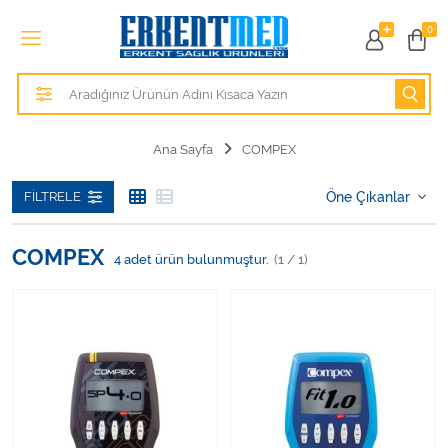
Tüm Kategoriler
0
Alezler
Anatomik Modeller
Ana Sayfa
COMPEX
Anne ve Bebek Sağlığı
FILTRELE
Cihazlar
COMPEX
4
adet ürün bulunmuştur.
(1 / 1)
Hasta Bakım Ürünleri
Hasta Bakım Ürünleri
Hastane Mobilyaları
Kişisel Bakım ve Sağlık