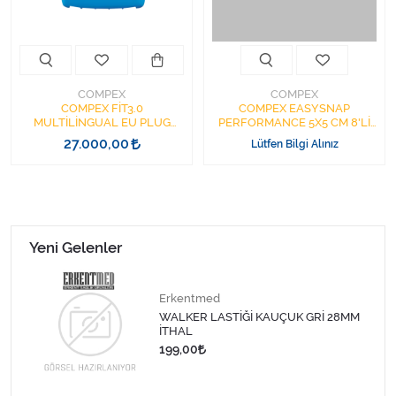
Varis Çorapları
Tüm Kategorileri Gör
COMPEX
COMPEX
COMPEX FİT3.0
COMPEX EASYSNAP
MULTİLİNGUAL EU PLUG
PERFORMANCE 5X5 CM 8'Lİ
TENS CİHAZI
ÇITÇITLI TENS PALETİ
27.000,00
Lütfen Bilgi Alınız
Yeni Gelenler
Erkentmed
WALKER LASTİĞİ KAUÇUK GRİ 28MM
İTHAL
199,00