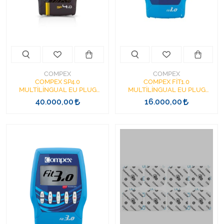
Kişisel Bakım ve Sağlık
Medikal Teksil
Ortopedi Ürünleri
COMPEX
COMPEX
Ortopedi Ürünleri
COMPEX SP4.0
COMPEX FİT1.0
MULTİLİNGUAL EU PLUG
MULTİLİNGUAL EU PLUG
TENS CİHAZI
TENS CİHAZI
40.000,00
16.000,00
Sarf Malzemeleri
Sarf Malzemeleri
Sarf Malzemeleri
Sarf Malzemeleri
Tıbbi Tekstil Ürünleri