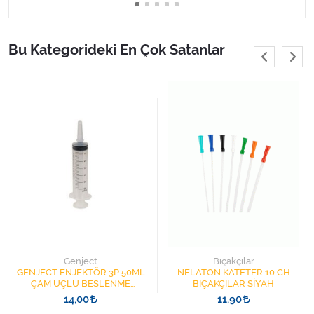
Bu Kategorideki En Çok Satanlar
Genject
Bıçakçılar
GENJECT ENJEKTÖR 3P 50ML
NELATON KATETER 10 CH
ÇAM UÇLU BESLENME
BIÇAKÇILAR SİYAH
ŞIRINGASI 1852412 KATATER
14,00
11,90
UÇLU