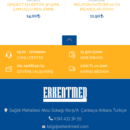
GENJECT ENJEKTÖR 3P 50ML
NELATON KATETER 10 CH
ÇAM UÇLU BESLENME
BIÇAKÇILAR SİYAH
ŞIRINGASI 1852412 KATATER
14,00
11,90
UÇLU
09:00 - 18:00arası
15 gün içinde
CANLI DESTEK
İADE İMKANI
SSL sertifikası ile
2000 TL ve üzeri
GÜVENLİ ALIŞVERİŞ
KARGO BEDAVA
Sağlık Mahallesi Aksu Sokağı No:9/A Çankaya Ankara Turkiye
0312 433 30 55
bilgi@erkentmed.com