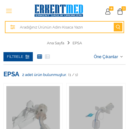
Tüm Kategoriler
0
Alezler
Anatomik Modeller
Ana Sayfa
EPSA
Anne ve Bebek Sağlığı
FILTRELE
Cihazlar
EPSA
2
adet ürün bulunmuştur.
(1 / 1)
Hasta Bakım Ürünleri
Hasta Bakım Ürünleri
Hastane Mobilyaları
Kişisel Bakım ve Sağlık