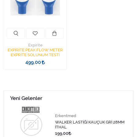
Kişisel Bakım ve Sağlık
Medikal Teksil
Ortopedi Ürünleri
Expirite
Ortopedi Ürünleri
EXPİRİTE PEAK FLOW METER
EXPRİTE SOLUNUM TESTİ
499,00
Sarf Malzemeleri
Sarf Malzemeleri
Sarf Malzemeleri
Yeni Gelenler
Sarf Malzemeleri
Erkentmed
WALKER LASTİĞİ KAUÇUK GRİ 28MM
Tıbbi Tekstil Ürünleri
İTHAL
199,00