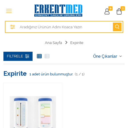
Tüm Kategoriler
0
Alezler
Anatomik Modeller
Ana Sayfa
Expirite
Anne ve Bebek Sağlığı
FILTRELE
Cihazlar
Expirite
1
adet ürün bulunmuştur.
(1 / 1)
Hasta Bakım Ürünleri
Hasta Bakım Ürünleri
Hastane Mobilyaları
Kişisel Bakım ve Sağlık