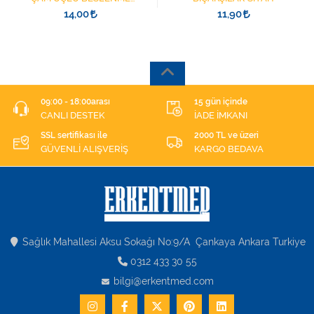
ŞIRINGASI 1852412 KATATER
14,00
11,90
UÇLU
09:00 - 18:00arası
15 gün içinde
CANLI DESTEK
İADE İMKANI
SSL sertifikası ile
2000 TL ve üzeri
GÜVENLİ ALIŞVERİŞ
KARGO BEDAVA
Sağlık Mahallesi Aksu Sokağı No:9/A Çankaya Ankara Turkiye
0312 433 30 55
bilgi@erkentmed.com