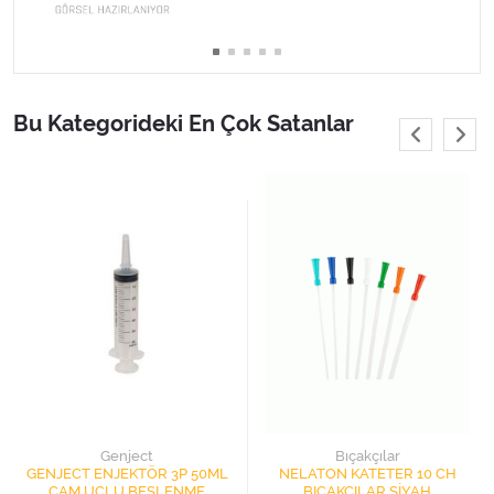
Varis Çorapları
Tüm Kategorileri Gör
Bu Kategorideki En Çok Satanlar
Genject
Bıçakçılar
GENJECT ENJEKTÖR 3P 50ML
NELATON KATETER 10 CH
ÇAM UÇLU BESLENME
BIÇAKÇILAR SİYAH