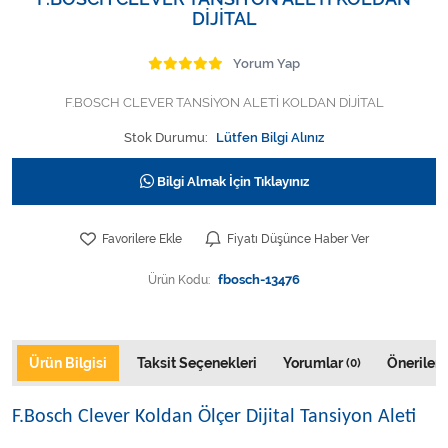
Varis Çorapları
DİJİTAL
Tüm Kategorileri Gör
Yorum Yap
F.BOSCH CLEVER TANSİYON ALETİ KOLDAN DİJİTAL
Stok Durumu:
Lütfen Bilgi Alınız
Bilgi Almak İçin Tıklayınız
Favorilere Ekle
Fiyatı Düşünce Haber Ver
Ürün Kodu:
fbosch-13476
Ürün Bilgisi
Taksit Seçenekleri
Yorumlar
Önerileri
(0)
F.Bosch Clever Koldan Ölçer Dijital Tansiyon Aleti