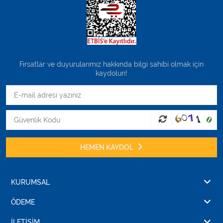
Fırsatlar ve duyurularımız hakkında bilgi sahibi olmak için
kaydolun!
HEMEN KAYDOL
KURUMSAL
ÖDEME
İLETİŞİM