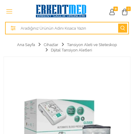
Tüm Kategoriler
0
Alezler
Anatomik Modeller
Ana Sayfa
Cihazlar
Tansiyon Aleti ve Steteskop
Dijital Tansiyon Aletleri
Anne ve Bebek Sağlığı
Cihazlar
Hasta Bakım Ürünleri
Hasta Bakım Ürünleri
Hastane Mobilyaları
Kişisel Bakım ve Sağlık