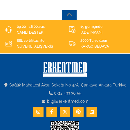
09:00 - 18:00arası
15 gün içinde
CANLI DESTEK
İADE İMKANI
SSL sertifikası ile
2000 TL ve üzeri
GÜVENLİ ALIŞVERİŞ
KARGO BEDAVA
Sağlık Mahallesi Aksu Sokağı No:9/A Çankaya Ankara Turkiye
0312 433 30 55
bilgi@erkentmed.com