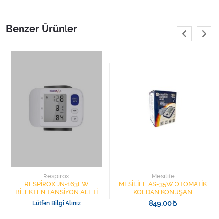
Benzer Ürünler
Respirox
Mesilife
RESPİROX JN-163EW
MESİLİFE AS-35W OTOMATİK
BİLEKTEN TANSİYON ALETİ
KOLDAN KONUŞAN
TANSİYON ALETİ 23-33CM
849,00
Lütfen Bilgi Alınız
USB KABLO