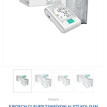
Kişisel Bakım ve Sağlık
Medikal Teksil
Ortopedi Ürünleri
Ortopedi Ürünleri
Sarf Malzemeleri
Sarf Malzemeleri
Sarf Malzemeleri
Sarf Malzemeleri
Tıbbi Tekstil Ürünleri
Fbosch
F.BOSCH CLEVER TANSİYON ALETİ KOLDAN