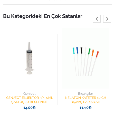
Varis Çorapları
Bu Kategorideki En Çok Satanlar
Tüm Kategorileri Gör
Genject
Bıçakçılar
GENJECT ENJEKTÖR 3P 50ML
NELATON KATETER 10 CH
ÇAM UÇLU BESLENME
BIÇAKÇILAR SİYAH
ŞIRINGASI 1852412 KATATER
14,00
11,90
UÇLU