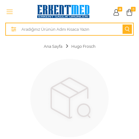
Tüm Kategoriler
0
Alezler
Anatomik Modeller
Ana Sayfa
Hugo Frosch
Anne ve Bebek Sağlığı
Cihazlar
Hasta Bakım Ürünleri
Hasta Bakım Ürünleri
Hastane Mobilyaları
Kişisel Bakım ve Sağlık