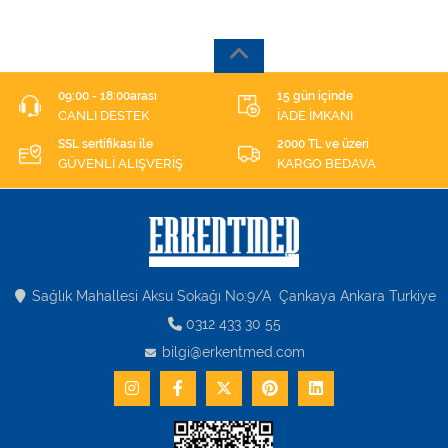
09:00 - 18:00arası
15 gün içinde
CANLI DESTEK
İADE İMKANI
SSL sertifikası ile
2000 TL ve üzeri
GÜVENLİ ALIŞVERİŞ
KARGO BEDAVA
Sağlık Mahallesi Aksu Sokağı No:9/A Çankaya Ankara Turkiye
0312 433 30 55
bilgi@erkentmed.com