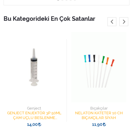
Varis Çorapları
Bu Kategorideki En Çok Satanlar
Tüm Kategorileri Gör
Genject
Bıçakçılar
GENJECT ENJEKTÖR 3P 50ML
NELATON KATETER 10 CH
ÇAM UÇLU BESLENME
BIÇAKÇILAR SİYAH
ŞIRINGASI 1852412 KATATER
14,00
11,90
UÇLU