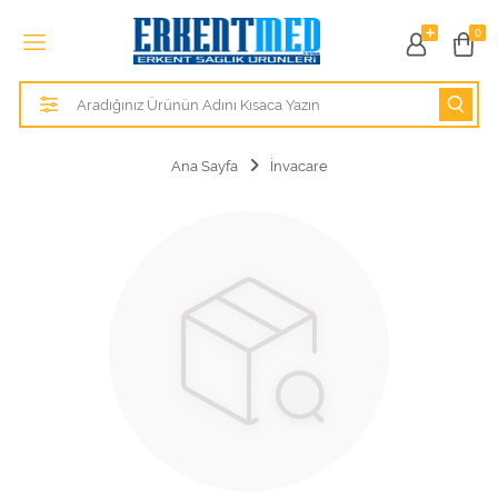
Tüm Kategoriler
0
Alezler
Anatomik Modeller
Ana Sayfa
İnvacare
Anne ve Bebek Sağlığı
Cihazlar
Hasta Bakım Ürünleri
Hasta Bakım Ürünleri
Hastane Mobilyaları
Kişisel Bakım ve Sağlık