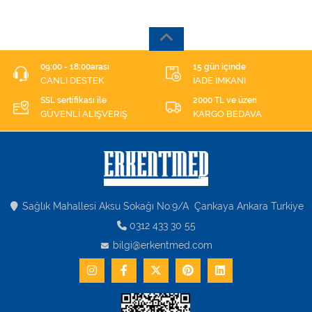
09:00 - 18:00arası
15 gün içinde
CANLI DESTEK
İADE İMKANI
SSL sertifikası ile
2000 TL ve üzeri
GÜVENLİ ALIŞVERİŞ
KARGO BEDAVA
Sağlık Mahallesi Aksu Sokağı No:9/A Çankaya Ankara Turkiye
0312 433 30 55
bilgi@erkentmed.com