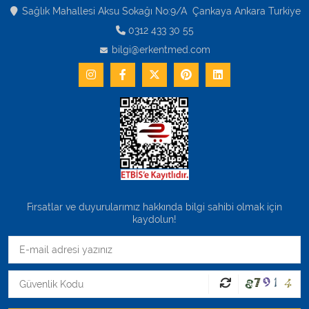
Varis Çorapları
Sağlık Mahallesi Aksu Sokağı No:9/A Çankaya Ankara Turkiye
0312 433 30 55
Tüm Kategorileri Gör
bilgi@erkentmed.com
Fırsatlar ve duyurularımız hakkında bilgi sahibi olmak için
kaydolun!