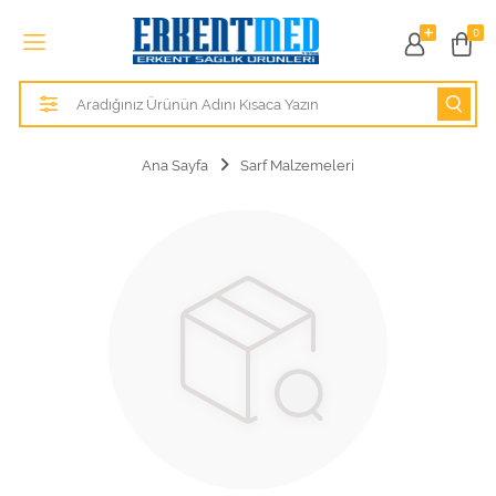
Tüm Kategoriler
0
Alezler
Anatomik Modeller
Ana Sayfa
Sarf Malzemeleri
Anne ve Bebek Sağlığı
Cihazlar
Hasta Bakım Ürünleri
Hasta Bakım Ürünleri
Hastane Mobilyaları
Kişisel Bakım ve Sağlık