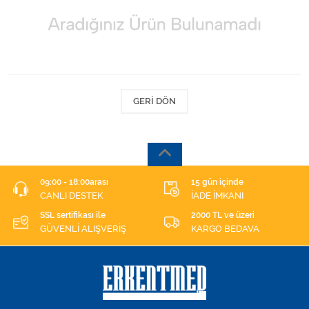
Kişisel Bakım ve Sağlık
Medikal Teksil
Ortopedi Ürünleri
GERI DÖN
Ortopedi Ürünleri
Sarf Malzemeleri
Sarf Malzemeleri
09:00 - 18:00arası
15 gün içinde
CANLI DESTEK
İADE İMKANI
Sarf Malzemeleri
SSL sertifikası ile
2000 TL ve üzeri
GÜVENLİ ALIŞVERİŞ
KARGO BEDAVA
Sarf Malzemeleri
Tıbbi Tekstil Ürünleri