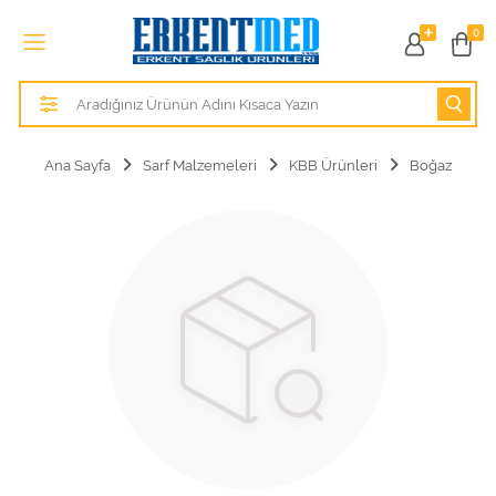
Tüm Kategoriler
0
Alezler
Anatomik Modeller
Ana Sayfa
Sarf Malzemeleri
KBB Ürünleri
Boğaz
Anne ve Bebek Sağlığı
Cihazlar
Hasta Bakım Ürünleri
Hasta Bakım Ürünleri
Hastane Mobilyaları
Kişisel Bakım ve Sağlık