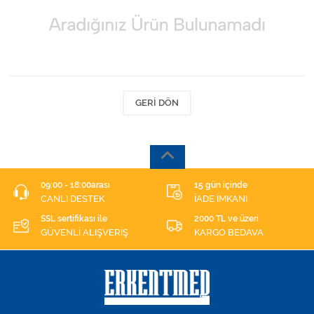
Kişisel Bakım ve Sağlık
Medikal Teksil
Ortopedi Ürünleri
GERI DÖN
Ortopedi Ürünleri
Sarf Malzemeleri
Sarf Malzemeleri
09:00 - 18:00arası
15 gün içinde
CANLI DESTEK
İADE İMKANI
Sarf Malzemeleri
SSL sertifikası ile
2000 TL ve üzeri
GÜVENLİ ALIŞVERİŞ
KARGO BEDAVA
Sarf Malzemeleri
Tıbbi Tekstil Ürünleri