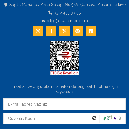
Varis Çorapları
Sağlık Mahallesi Aksu Sokağı No:9/A Çankaya Ankara Turkiye
0312 433 30 55
Tüm Kategorileri Gör
bilgi@erkentmed.com
Fırsatlar ve duyurularımız hakkında bilgi sahibi olmak için
kaydolun!