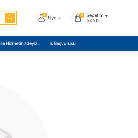
Sepetim
0
Üyelik
0,00
le Hizmetinizdeyiz...
İş Başvurusu