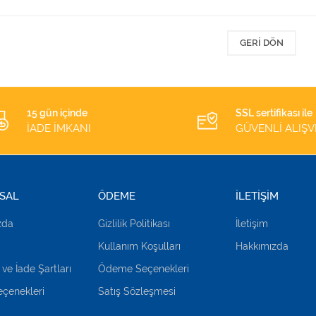
GERI DÖN
15 gün içinde
SSL sertifikası ile
İADE İMKANI
GÜVENLİ ALIŞV
SAL
ÖDEME
İLETİŞİM
zda
Gizlilik Politikası
İletişim
Kullanım Koşulları
Hakkımızda
 ve İade Şartları
Ödeme Seçenekleri
çenekleri
Satış Sözleşmesi