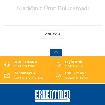
Kişisel Bakım ve Sağlık
Medikal Teksil
Ortopedi Ürünleri
GERI DÖN
Ortopedi Ürünleri
Sarf Malzemeleri
Sarf Malzemeleri
09:00 - 18:00arası
15 gün içinde
CANLI DESTEK
İADE İMKANI
Sarf Malzemeleri
SSL sertifikası ile
2000 TL ve üzeri
GÜVENLİ ALIŞVERİŞ
KARGO BEDAVA
Sarf Malzemeleri
Tıbbi Tekstil Ürünleri