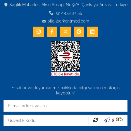
Varis Çorapları
Sağlık Mahallesi Aksu Sokağı No:9/A Çankaya Ankara Turkiye
0312 433 30 55
Tüm Kategorileri Gör
bilgi@erkentmed.com
Fırsatlar ve duyurularımız hakkında bilgi sahibi olmak için
kaydolun!