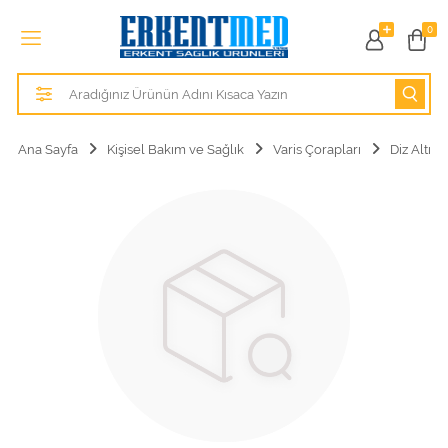
Tüm Kategoriler
0
Alezler
Anatomik Modeller
Ana Sayfa
Kişisel Bakım ve Sağlık
Varis Çorapları
Diz Altı
Anne ve Bebek Sağlığı
Cihazlar
Hasta Bakım Ürünleri
Hasta Bakım Ürünleri
Hastane Mobilyaları
Kişisel Bakım ve Sağlık