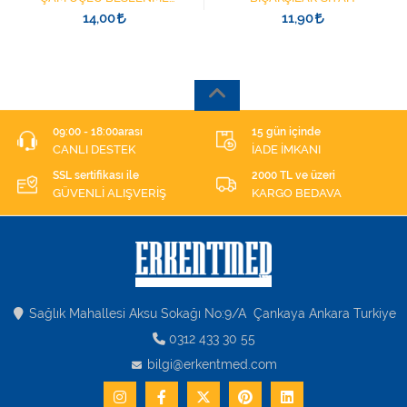
ŞIRINGASI 1852412 KATATER
14,00
11,90
UÇLU
09:00 - 18:00arası
15 gün içinde
CANLI DESTEK
İADE İMKANI
SSL sertifikası ile
2000 TL ve üzeri
GÜVENLİ ALIŞVERİŞ
KARGO BEDAVA
Sağlık Mahallesi Aksu Sokağı No:9/A Çankaya Ankara Turkiye
0312 433 30 55
bilgi@erkentmed.com