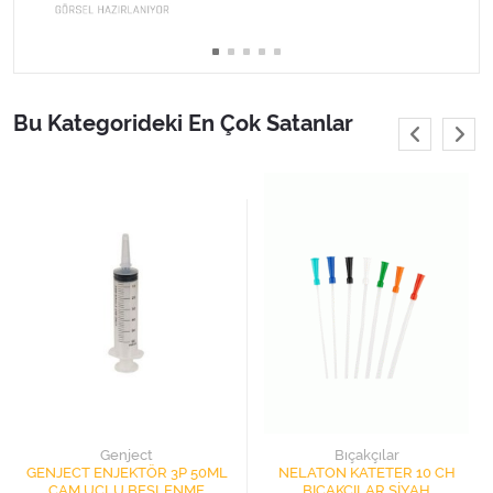
Varis Çorapları
Tüm Kategorileri Gör
Bu Kategorideki En Çok Satanlar
Genject
Bıçakçılar
GENJECT ENJEKTÖR 3P 50ML
NELATON KATETER 10 CH
ÇAM UÇLU BESLENME
BIÇAKÇILAR SİYAH