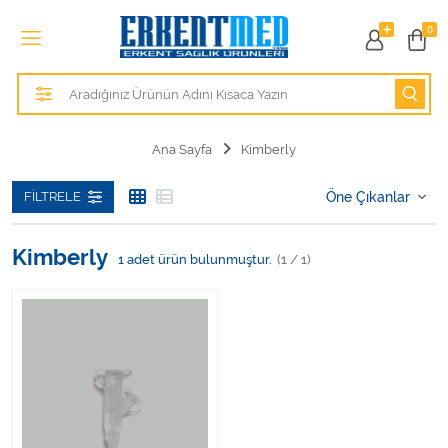
Tüm Kategoriler
0
Alezler
Anatomik Modeller
Ana Sayfa
Kimberly
Anne ve Bebek Sağlığı
FILTRELE
Cihazlar
Kimberly
1
adet ürün bulunmuştur.
(1 / 1)
Hasta Bakım Ürünleri
Hasta Bakım Ürünleri
Hastane Mobilyaları
Kişisel Bakım ve Sağlık