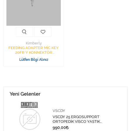
Kişisel Bakım ve Sağlık
Medikal Teksil
Ortopedi Ürünleri
Kimberly
Ortopedi Ürünleri
FEEDİNG ADAPTER MİC KEY
20FR Y KONNEKTÖR
HALYARD
Lütfen Bilgi Alınız
Sarf Malzemeleri
Sarf Malzemeleri
Sarf Malzemeleri
Yeni Gelenler
Sarf Malzemeleri
VSCDY
VSCDY 25 ERGOSUPPORT
Tıbbi Tekstil Ürünleri
ORTOPEDİK VİSCO YASTIK
60X40X12/14 EKRU GRİ VSC 203
990,00