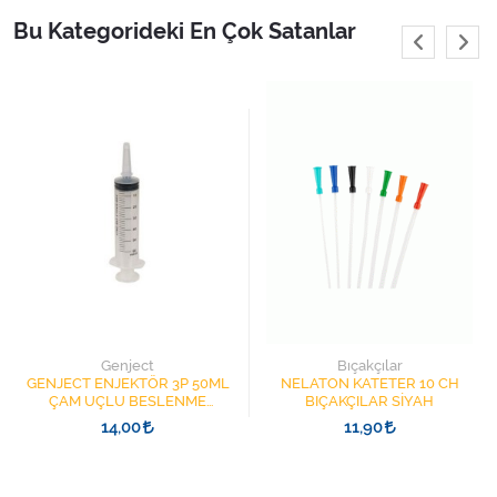
Varis Çorapları
Bu Kategorideki En Çok Satanlar
Tüm Kategorileri Gör
Genject
Bıçakçılar
GENJECT ENJEKTÖR 3P 50ML
NELATON KATETER 10 CH
ÇAM UÇLU BESLENME
BIÇAKÇILAR SİYAH
ŞIRINGASI 1852412 KATATER
14,00
11,90
UÇLU