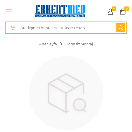
Tüm Kategoriler
0
Alezler
Anatomik Modeller
Ana Sayfa
Ücretsiz Montaj
Anne ve Bebek Sağlığı
Cihazlar
Hasta Bakım Ürünleri
Hasta Bakım Ürünleri
Hastane Mobilyaları
Kişisel Bakım ve Sağlık