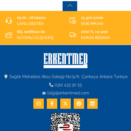
09:00 - 18:00arası
15 gün içinde
CANLI DESTEK
İADE İMKANI
SSL sertifikası ile
2000 TL ve üzeri
GÜVENLİ ALIŞVERİŞ
KARGO BEDAVA
Sağlık Mahallesi Aksu Sokağı No:9/A Çankaya Ankara Turkiye
0312 433 30 55
bilgi@erkentmed.com