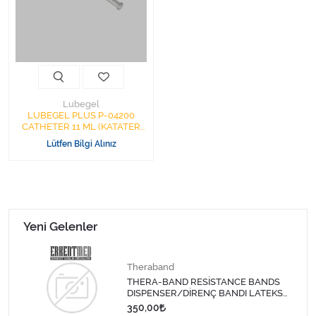
Kişisel Bakım ve Sağlık
Medikal Teksil
Ortopedi Ürünleri
Lubegel
Ortopedi Ürünleri
LUBEGEL PLUS P-04200
CATHETER 11 ML (KATATER
JEL)
Lütfen Bilgi Alınız
Sarf Malzemeleri
Sarf Malzemeleri
Sarf Malzemeleri
Yeni Gelenler
Sarf Malzemeleri
Theraband
THERA-BAND RESİSTANCE BANDS
Tıbbi Tekstil Ürünleri
DISPENSER/DİRENÇ BANDI LATEKS
1,5 MT-SARI
350,00