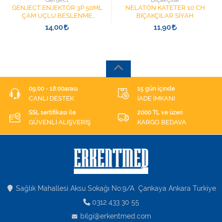
GENJECT ENJEKTÖR 3P 50ML
NELATON KATETER 10 CH
ÇAM UÇLU BESLENME
BIÇAKÇILAR SİYAH
ŞIRINGASI 1852412 KATATER
14,00
11,90
UÇLU
09:00 - 18:00arası
15 gün içinde
CANLI DESTEK
İADE İMKANI
SSL sertifikası ile
2000 TL ve üzeri
GÜVENLİ ALIŞVERİŞ
KARGO BEDAVA
Sağlık Mahallesi Aksu Sokağı No:9/A Çankaya Ankara Turkiye
0312 433 30 55
bilgi@erkentmed.com