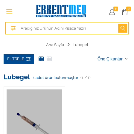
Tüm Kategoriler
0
Alezler
Anatomik Modeller
Ana Sayfa
Lubegel
Anne ve Bebek Sağlığı
FILTRELE
Cihazlar
Lubegel
1
adet ürün bulunmuştur.
(1 / 1)
Hasta Bakım Ürünleri
Hasta Bakım Ürünleri
Hastane Mobilyaları
Kişisel Bakım ve Sağlık