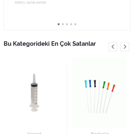
Varis Çorapları
Tüm Kategorileri Gör
Bu Kategorideki En Çok Satanlar
Genject
Bıçakçılar