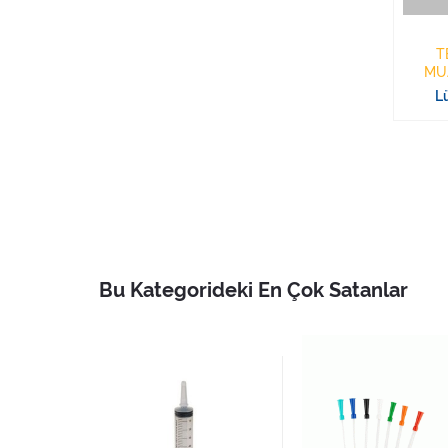
T
MU
SMAL
Lü
Bu Kategorideki En Çok Satanlar