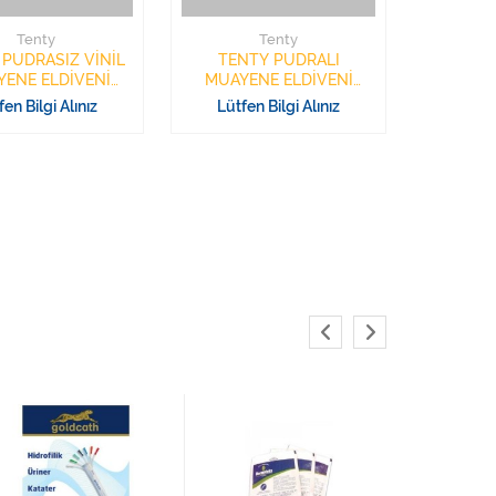
Tenty
Tenty
 PUDRASIZ VİNİL
TENTY PUDRALI
ENE ELDİVENİ
MUAYENE ELDİVENİ
LÜ ECO LARGE
MEDİUM 100 GRİPA ECO
fen Bilgi Alınız
Lütfen Bilgi Alınız
LATEKS