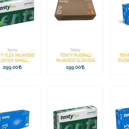
Tenty
Tenty
Y FLEX MUAYENE
TENTY PUDRALI
TENT
LDİVEN SMALL
MUAYENE ELDİVENİ
PUDR
DRASIZ 100 ECO
LARGE 100 GRİPA ECO
ELDİV
299,00
199,00
LATEKS