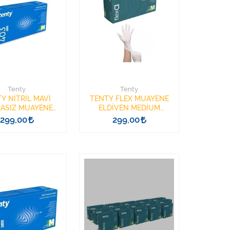
Tenty
Tenty
Y NİTRİL MAVİ
TENTY FLEX MUAYENE
ASIZ MUAYENE
ELDİVEN MEDİUM
ENİ SMALL 100LÜ
PUDRASIZ 100 ECO
299,00
299,00
403
LATEKS