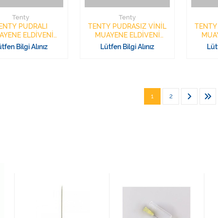
Tenty
Tenty
ENTY PUDRALI
TENTY PUDRASIZ VİNİL
TENTY
AYENE ELDİVENİ
MUAYENE ELDİVENİ
MUAY
L 100 GRİPA ECO
100LÜ ECO MEDİUM
100
tfen Bilgi Alınız
Lütfen Bilgi Alınız
Lüt
LATEKS
1
2