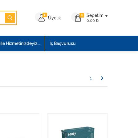
Sepetim
0
Üyelik
0,00
le Hizmetinizdeyiz...
İş Başvurusu
1