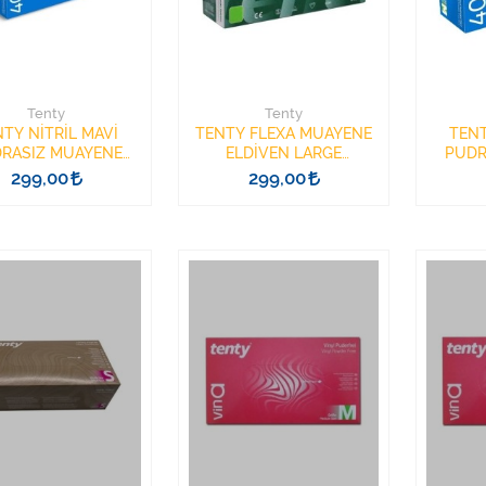
Tenty
Tenty
TY NİTRİL MAVİ
TENTY FLEXA MUAYENE
TENT
RASIZ MUAYENE
ELDİVEN LARGE
PUDR
VENİ LARGE 100LÜ
PUDRASIZ 100 LATEKS
ELDİVE
299,00
299,00
403
LATEKS