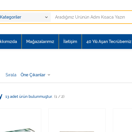
kkımızda
Mağazalarımız
İletişim
40 Yılı Aşan Tecrübemiz i
Sırala
y
13
adet ürün bulunmuştur.
(1 / 2)