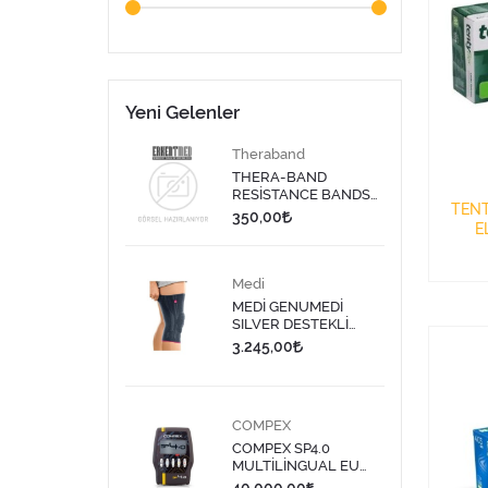
Yeni Gelenler
Theraband
THERA-BAND
RESİSTANCE BANDS
TENT
DISPENSER/DİRENÇ
350,00
E
BANDI LATEKS 1,5
MT-SARI
PU
Medi
MEDİ GENUMEDİ
SILVER DESTEKLİ
DİZLİK 613 - 9
3.245,00
COMPEX
COMPEX SP4.0
MULTİLİNGUAL EU
PLUG TENS CİHAZI