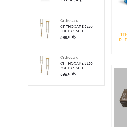
40.000,00
Orthocare
ORTHOCARE 8120
KOLTUK ALTI
TEN
DEĞNEĞİ MEDİUM 1
599,00
PUD
ADET
ELDİ
Orthocare
ORTHOCARE 8120
KOLTUK ALTI
DEĞNEĞİ LARGE 1
599,00
ADET