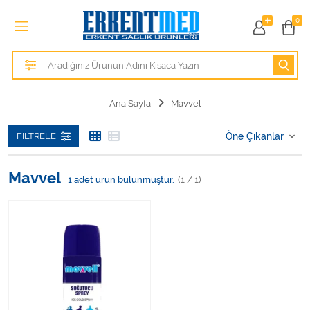
Tüm Kategoriler
0
Alezler
Anatomik Modeller
Ana Sayfa
Mavvel
Anne ve Bebek Sağlığı
FILTRELE
Cihazlar
Mavvel
1
adet ürün bulunmuştur.
(1 / 1)
Hasta Bakım Ürünleri
Hasta Bakım Ürünleri
Hastane Mobilyaları
Kişisel Bakım ve Sağlık