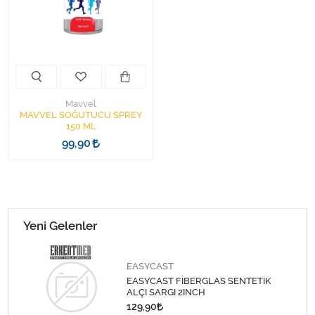
Kişisel Bakım ve Sağlık
Medikal Teksil
Ortopedi Ürünleri
Mavvel
Ortopedi Ürünleri
MAVVEL SOĞUTUCU SPREY
150 ML
99,90
Sarf Malzemeleri
Sarf Malzemeleri
Sarf Malzemeleri
Yeni Gelenler
Sarf Malzemeleri
EASYCAST
EASYCAST FİBERGLAS SENTETİK
Tıbbi Tekstil Ürünleri
ALÇI SARGI 2INCH
129,90