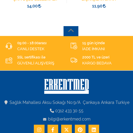
ŞIRINGASI 1852412 KATATER
14,00
11,90
UÇLU
09:00 - 18:00arası
15 gün içinde
CANLI DESTEK
İADE İMKANI
SSL sertifikası ile
2000 TL ve üzeri
GÜVENLİ ALIŞVERİŞ
KARGO BEDAVA
Sağlık Mahallesi Aksu Sokağı No:9/A Çankaya Ankara Turkiye
0312 433 30 55
bilgi@erkentmed.com