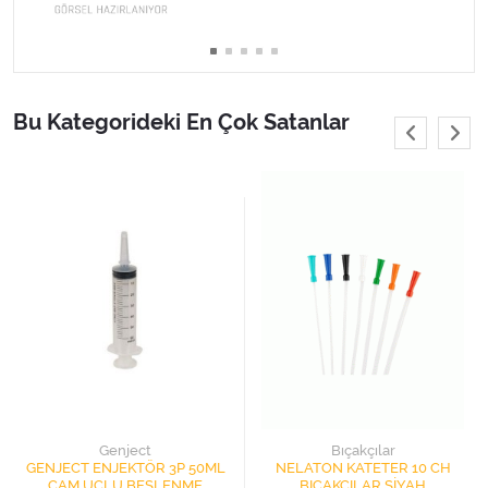
Varis Çorapları
Tüm Kategorileri Gör
Bu Kategorideki En Çok Satanlar
Genject
Bıçakçılar
GENJECT ENJEKTÖR 3P 50ML
NELATON KATETER 10 CH
ÇAM UÇLU BESLENME
BIÇAKÇILAR SİYAH