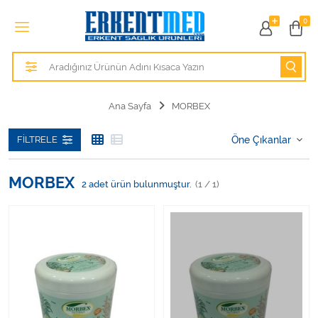
Tüm Kategoriler
0
Alezler
Anatomik Modeller
Ana Sayfa
MORBEX
Anne ve Bebek Sağlığı
FILTRELE
Cihazlar
MORBEX
2
adet ürün bulunmuştur.
(1 / 1)
Hasta Bakım Ürünleri
Hasta Bakım Ürünleri
Hastane Mobilyaları
Kişisel Bakım ve Sağlık