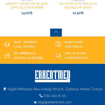
GENJECT ENJEKTÖR 3P 50ML
NELATON KATETER 10 CH
ÇAM UÇLU BESLENME
BIÇAKÇILAR SİYAH
ŞIRINGASI 1852412 KATATER
14,00
11,90
UÇLU
09:00 - 18:00arası
15 gün içinde
CANLI DESTEK
İADE İMKANI
SSL sertifikası ile
2000 TL ve üzeri
GÜVENLİ ALIŞVERİŞ
KARGO BEDAVA
Sağlık Mahallesi Aksu Sokağı No:9/A Çankaya Ankara Turkiye
0312 433 30 55
bilgi@erkentmed.com