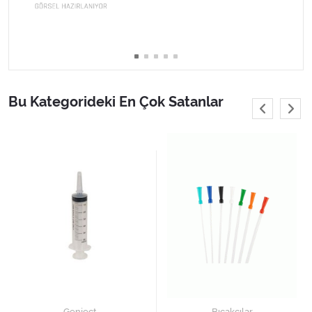
Varis Çorapları
Tüm Kategorileri Gör
Bu Kategorideki En Çok Satanlar
Genject
Bıçakçılar