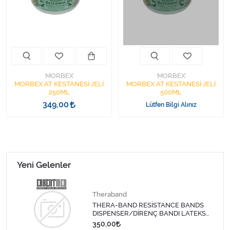
Kişisel Bakım ve Sağlık
Medikal Teksil
Ortopedi Ürünleri
MORBEX
MORBEX
Ortopedi Ürünleri
MORBEX AT KESTANESİ JELİ
MORBEX AT KESTANESİ JELİ
250ML
500ML
349,00
Lütfen Bilgi Alınız
Sarf Malzemeleri
Sarf Malzemeleri
Sarf Malzemeleri
Yeni Gelenler
Sarf Malzemeleri
Theraband
THERA-BAND RESİSTANCE BANDS
Tıbbi Tekstil Ürünleri
DISPENSER/DİRENÇ BANDI LATEKS
1,5 MT-SARI
350,00