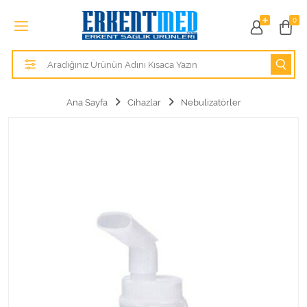
Tüm Kategoriler
0
Alezler
Anatomik Modeller
Ana Sayfa
Cihazlar
Nebulizatörler
Anne ve Bebek Sağlığı
Cihazlar
Hasta Bakım Ürünleri
Hasta Bakım Ürünleri
Hastane Mobilyaları
Kişisel Bakım ve Sağlık