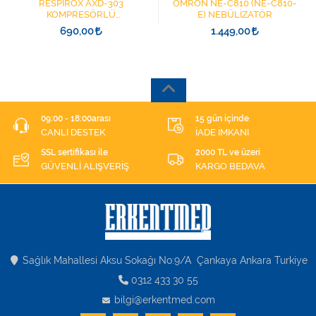
RESPİROX AXD-303
OMRON NE-C810 (NE-C810-
KOMPRESÖRLÜ
E) NEBÜLİZATÖR
NEBULİZATÖR
690,00
1.449,00
09:00 - 18:00arası
15 gün içinde
CANLI DESTEK
İADE İMKANI
SSL sertifikası ile
2000 TL ve üzeri
GÜVENLİ ALIŞVERİŞ
KARGO BEDAVA
Sağlık Mahallesi Aksu Sokağı No:9/A Çankaya Ankara Turkiye
0312 433 30 55
bilgi@erkentmed.com