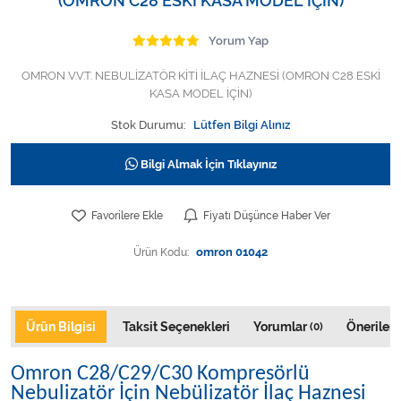
(OMRON C28 ESKİ KASA MODEL İÇİN)
Varis Çorapları
Yorum Yap
Tüm Kategorileri Gör
OMRON V.V.T. NEBULİZATÖR KİTİ İLAÇ HAZNESİ (OMRON C28 ESKİ
KASA MODEL İÇİN)
Stok Durumu:
Lütfen Bilgi Alınız
Bilgi Almak İçin Tıklayınız
Favorilere Ekle
Fiyatı Düşünce Haber Ver
Ürün Kodu:
omron 01042
Ürün Bilgisi
Taksit Seçenekleri
Yorumlar
Önerileri
(0)
Omron C28/C29/C30 Kompresörlü
Nebulizatör İçin Nebülizatör İlaç Haznesi