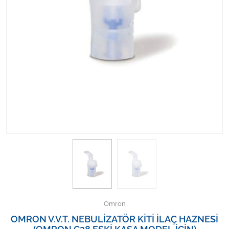
Kişisel Bakım ve Sağlık
Medikal Teksil
Ortopedi Ürünleri
Ortopedi Ürünleri
Sarf Malzemeleri
Sarf Malzemeleri
Sarf Malzemeleri
Sarf Malzemeleri
Omron
Tıbbi Tekstil Ürünleri
OMRON V.V.T. NEBULİZATÖR KİTİ İLAÇ HAZNESİ