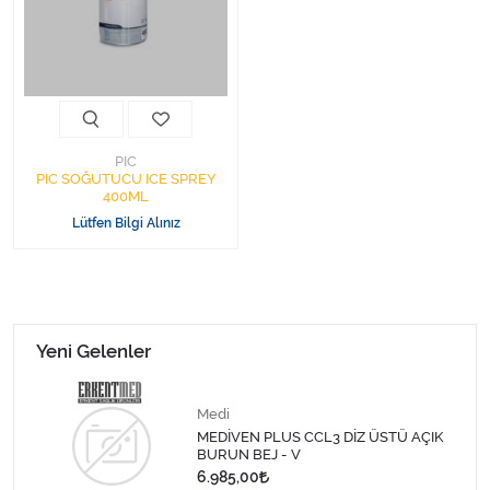
Kişisel Bakım ve Sağlık
Medikal Teksil
Ortopedi Ürünleri
PIC
Ortopedi Ürünleri
PIC SOĞUTUCU ICE SPREY
400ML
Lütfen Bilgi Alınız
Sarf Malzemeleri
Sarf Malzemeleri
Sarf Malzemeleri
Yeni Gelenler
Sarf Malzemeleri
Medi
MEDİVEN PLUS CCL3 DİZ ÜSTÜ AÇIK
Tıbbi Tekstil Ürünleri
BURUN BEJ - V
6.985,00