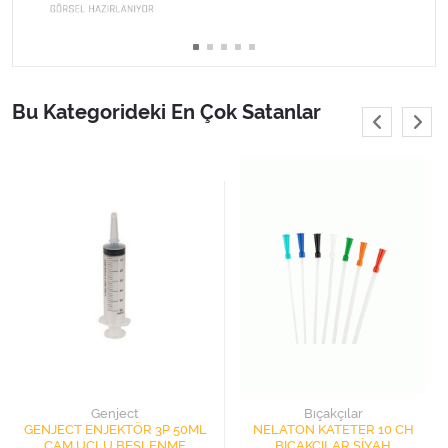
Varis Çorapları
Tüm Kategorileri Gör
Bu Kategorideki En Çok Satanlar
Genject
Bıçakçılar
GENJECT ENJEKTÖR 3P 50ML
NELATON KATETER 10 CH
ÇAM UÇLU BESLENME
BIÇAKÇILAR SİYAH