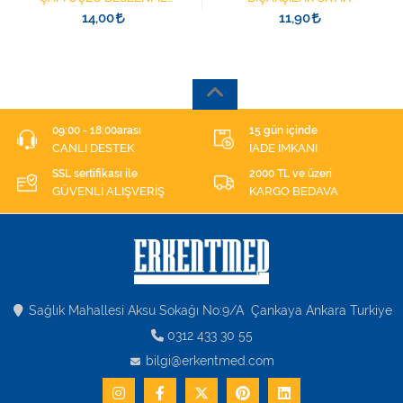
ŞIRINGASI 1852412 KATATER
14,00
11,90
UÇLU
09:00 - 18:00arası
15 gün içinde
CANLI DESTEK
İADE İMKANI
SSL sertifikası ile
2000 TL ve üzeri
GÜVENLİ ALIŞVERİŞ
KARGO BEDAVA
Sağlık Mahallesi Aksu Sokağı No:9/A Çankaya Ankara Turkiye
0312 433 30 55
bilgi@erkentmed.com