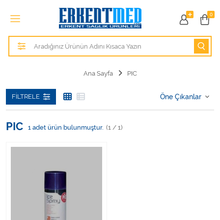
Tüm Kategoriler
0
Alezler
Anatomik Modeller
Ana Sayfa
PIC
Anne ve Bebek Sağlığı
FILTRELE
Cihazlar
PIC
1
adet ürün bulunmuştur.
(1 / 1)
Hasta Bakım Ürünleri
Hasta Bakım Ürünleri
Hastane Mobilyaları
Kişisel Bakım ve Sağlık