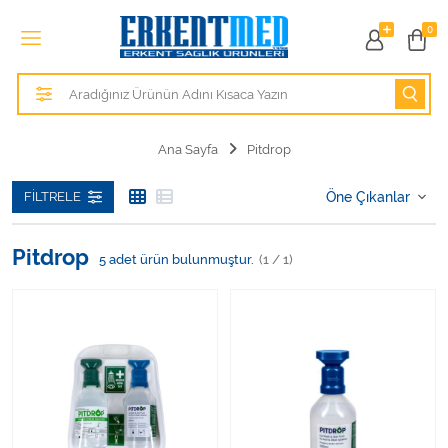
Tüm Kategoriler
0
Alezler
Anatomik Modeller
Ana Sayfa
Pitdrop
Anne ve Bebek Sağlığı
FILTRELE
Cihazlar
Pitdrop
5
adet ürün bulunmuştur.
(1 / 1)
Hasta Bakım Ürünleri
Hasta Bakım Ürünleri
Hastane Mobilyaları
Kişisel Bakım ve Sağlık