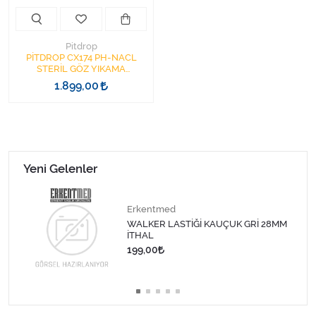
Pitdrop
PİTDROP CX174 PH-NACL
STERİL GÖZ YIKAMA
SOLÜSYON SET 2Lİ AYNALI
1.899,00
İSTASYON PD110+PH074
MAVİ+YEŞİL
Yeni Gelenler
Erkentmed
WALKER LASTİĞİ KAUÇUK GRİ 28MM
İTHAL
199,00