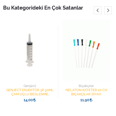
Bu Kategorideki En Çok Satanlar
Genject
Bıçakçılar
GENJECT ENJEKTÖR 3P 50ML
NELATON KATETER 10 CH
ÇAM UÇLU BESLENME
BIÇAKÇILAR SİYAH
ŞIRINGASI 1852412 KATATER
14,00
11,90
UÇLU