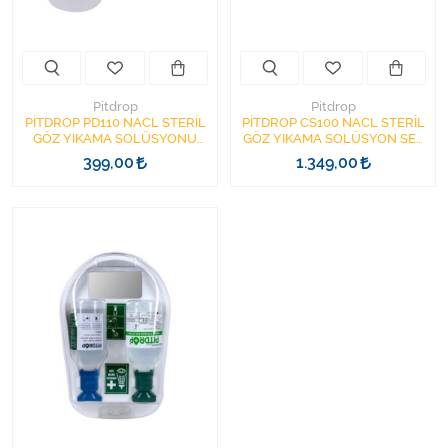
Varis Çorapları
Tüm Kategorileri Gör
Pitdrop
Pitdrop
PİTDROP PD110 NACL STERİL
PİTDROP CS100 NACL STERİL
GÖZ YIKAMA SOLÜSYONU
GÖZ YIKAMA SOLÜSYON SET
YEŞİL KAPAK 500 ML
2Lİ AYNALI İSTASYON
399,00
1.349,00
PD110+PD100 YEŞİL YEŞİL