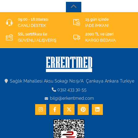
09:00 - 18:00arası
15 gün içinde
CANLI DESTEK
İADE İMKANI
SSL sertifikası ile
2000 TL ve üzeri
GÜVENLİ ALIŞVERİŞ
KARGO BEDAVA
Sağlık Mahallesi Aksu Sokağı No:9/A Çankaya Ankara Turkiye
0312 433 30 55
bilgi@erkentmed.com