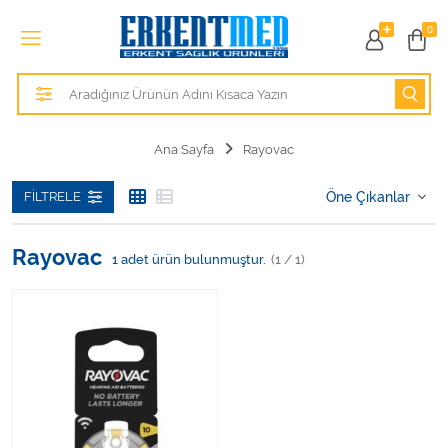
Tüm Kategoriler
0
Alezler
Anatomik Modeller
Ana Sayfa
Rayovac
Anne ve Bebek Sağlığı
FILTRELE
Cihazlar
Rayovac
1
adet ürün bulunmuştur.
(1 / 1)
Hasta Bakım Ürünleri
Hasta Bakım Ürünleri
Hastane Mobilyaları
Kişisel Bakım ve Sağlık