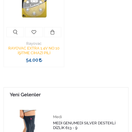
Kişisel Bakım ve Sağlık
Medikal Teksil
Ortopedi Ürünleri
Rayovac
Ortopedi Ürünleri
RAYOVAC EXTRA 1.4V NO:10
İŞİTME CİHAZI PİLİ
54,00
Sarf Malzemeleri
Sarf Malzemeleri
Sarf Malzemeleri
Yeni Gelenler
Sarf Malzemeleri
Medi
Tıbbi Tekstil Ürünleri
MEDİ GENUMEDİ SILVER DESTEKLİ
DİZLİK 613 - 9