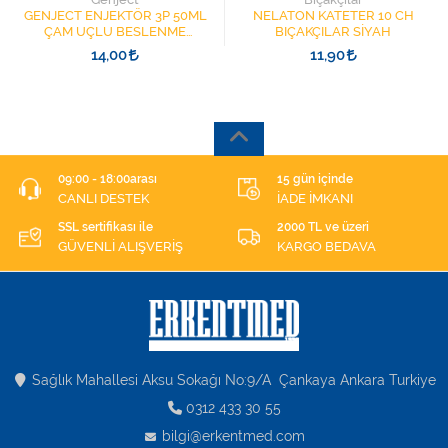
GENJECT ENJEKTÖR 3P 50ML
NELATON KATETER 10 CH
ÇAM UÇLU BESLENME
BIÇAKÇILAR SİYAH
ŞIRINGASI 1852412 KATATER
14,00
11,90
UÇLU
09:00 - 18:00arası
15 gün içinde
CANLI DESTEK
İADE İMKANI
SSL sertifikası ile
2000 TL ve üzeri
GÜVENLİ ALIŞVERİŞ
KARGO BEDAVA
Sağlık Mahallesi Aksu Sokağı No:9/A Çankaya Ankara Turkiye
0312 433 30 55
bilgi@erkentmed.com