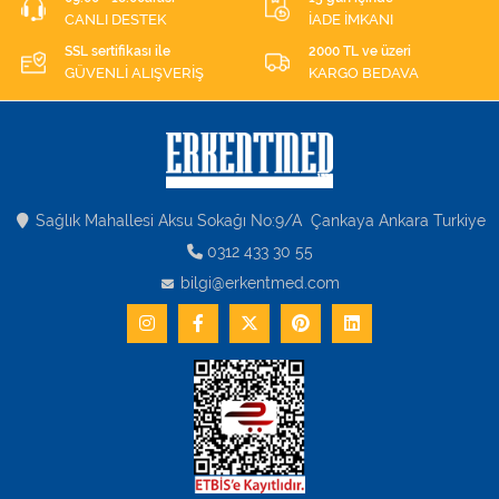
CANLI DESTEK
İADE İMKANI
SSL sertifikası ile
2000 TL ve üzeri
GÜVENLİ ALIŞVERİŞ
KARGO BEDAVA
Sağlık Mahallesi Aksu Sokağı No:9/A Çankaya Ankara Turkiye
0312 433 30 55
bilgi@erkentmed.com