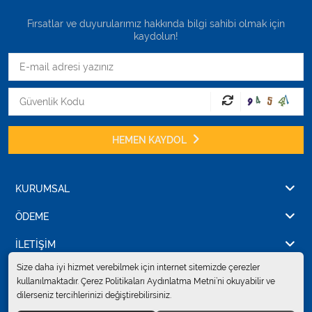
Fırsatlar ve duyurularımız hakkında bilgi sahibi olmak için
kaydolun!
HEMEN KAYDOL
KURUMSAL
ÖDEME
İLETİŞİM
Size daha iyi hizmet verebilmek için internet sitemizde çerezler
kullanılmaktadır. Çerez Politikaları Aydınlatma Metni’ni okuyabilir ve
dilerseniz tercihlerinizi değiştirebilirsiniz.
© 2024
Erkent Sağlık Ürünleri Pazarlama San.ve Tic. Ltd.Şti.
. Tüm hakları
saklıdır.