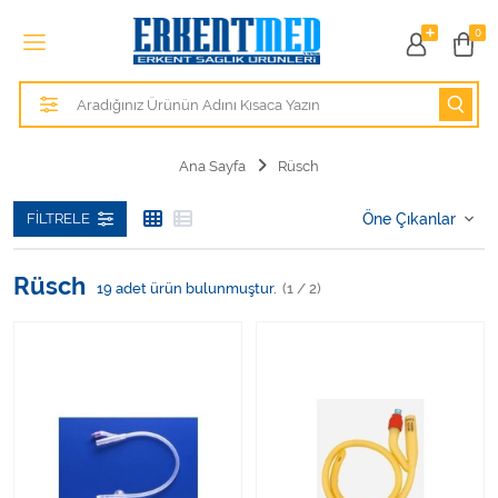
Tüm Kategoriler
0
Alezler
Anatomik Modeller
Ana Sayfa
Rüsch
Anne ve Bebek Sağlığı
FILTRELE
Cihazlar
Rüsch
19
adet ürün bulunmuştur.
(1 / 2)
Hasta Bakım Ürünleri
Hasta Bakım Ürünleri
Hastane Mobilyaları
Kişisel Bakım ve Sağlık