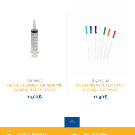
Genject
Bıçakçılar
GENJECT ENJEKTÖR 3P 50ML
NELATON KATETER 10 CH
ÇAM UÇLU BESLENME
BIÇAKÇILAR SİYAH
ŞIRINGASI 1852412 KATATER
14,00
11,90
UÇLU
09:00 - 18:00arası
15 gün içinde