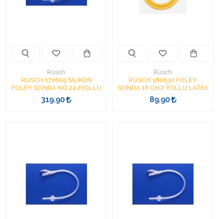
Kişisel Bakım ve Sağlık
Medikal Teksil
Ortopedi Ürünleri
Rüsch
Rüsch
Ortopedi Ürünleri
RÜSCH 170605 SİLİKON
RÜSCH 180630 FOLEY
FOLEY SONDA NO:24 2YOLLU
SONDA 18 CH 2 YOLLU LATEX
319,90
89,90
Sarf Malzemeleri
Sarf Malzemeleri
Sarf Malzemeleri
Sarf Malzemeleri
Tıbbi Tekstil Ürünleri