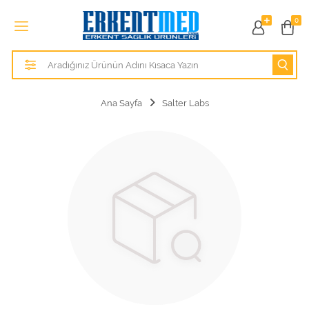
Tüm Kategoriler
0
Alezler
Anatomik Modeller
Ana Sayfa
Salter Labs
Anne ve Bebek Sağlığı
Cihazlar
Hasta Bakım Ürünleri
Hasta Bakım Ürünleri
Hastane Mobilyaları
Kişisel Bakım ve Sağlık