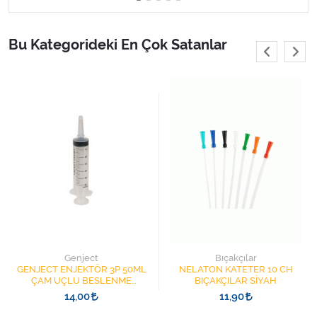
Varis Çorapları
Bu Kategorideki En Çok Satanlar
Tüm Kategorileri Gör
Genject
Bıçakçılar
GENJECT ENJEKTÖR 3P 50ML
NELATON KATETER 10 CH
ÇAM UÇLU BESLENME
BIÇAKÇILAR SİYAH
ŞIRINGASI 1852412 KATATER
14,00
11,90
UÇLU