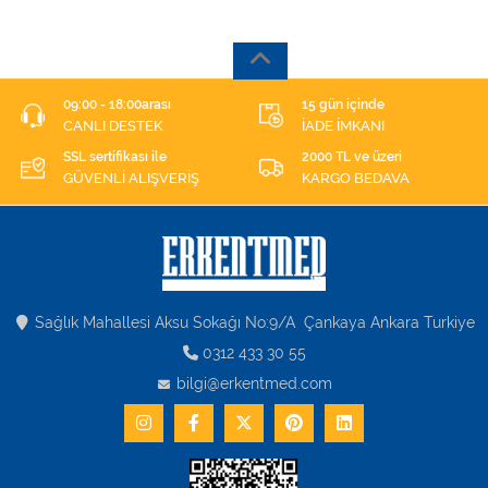
09:00 - 18:00arası
15 gün içinde
CANLI DESTEK
İADE İMKANI
SSL sertifikası ile
2000 TL ve üzeri
GÜVENLİ ALIŞVERİŞ
KARGO BEDAVA
Sağlık Mahallesi Aksu Sokağı No:9/A Çankaya Ankara Turkiye
0312 433 30 55
bilgi@erkentmed.com