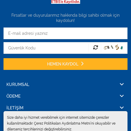
Fırsatlar ve duyurularımız hakkında bilgi sahibi olmak için
kaydolun!
HEMEN KAYDOL
KURUMSAL
ÖDEME
İLETİŞİM
Size daha iyi hizmet verebilmek için internet sitemizde çerezler
kullanılmaktadır. Çerez Politikaları Aydınlatma Metni’ni okuyabilir ve
dilerseniz tercihlerinizi değiştirebilirsiniz.
© 2024
Erkent Sağlık Ürünleri Pazarlama San.ve Tic. Ltd.Şti.
. Tüm hakları