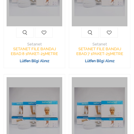
Kişisel Bakım ve Sağlık
Medikal Teksil
Ortopedi Ürünleri
Setanet
Setanet
Ortopedi Ürünleri
SETANET FİLE BANDAJ
SETANET FİLE BANDAJ
EBAD:8 1PAKET-25METRE
EBAD:7 1PAKET-25METRE
Lütfen Bilgi Alınız
Lütfen Bilgi Alınız
Sarf Malzemeleri
Sarf Malzemeleri
Sarf Malzemeleri
Sarf Malzemeleri
Tıbbi Tekstil Ürünleri