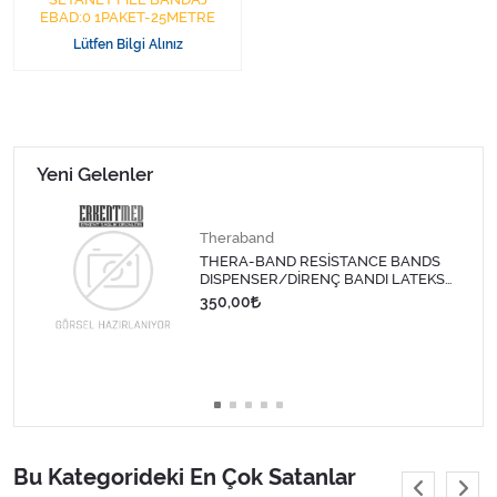
EBAD:0 1PAKET-25METRE
Lütfen Bilgi Alınız
Yeni Gelenler
Theraband
THERA-BAND RESİSTANCE BANDS
DISPENSER/DİRENÇ BANDI LATEKS
1,5 MT-SARI
350,00
Bu Kategorideki En Çok Satanlar