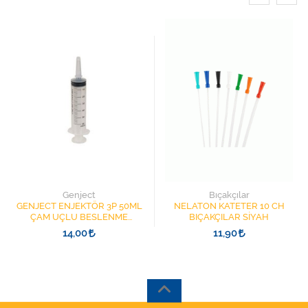
Genject
Bıçakçılar
GENJECT ENJEKTÖR 3P 50ML
NELATON KATETER 10 CH
ÇAM UÇLU BESLENME
BIÇAKÇILAR SİYAH
ŞIRINGASI 1852412 KATATER
14,00
11,90
UÇLU