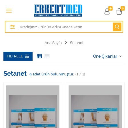
Tüm Kategoriler
0
Alezler
Anatomik Modeller
Ana Sayfa
Setanet
Anne ve Bebek Sağlığı
FILTRELE
Cihazlar
Setanet
9
adet ürün bulunmuştur.
(1 / 1)
Hasta Bakım Ürünleri
Hasta Bakım Ürünleri
Hastane Mobilyaları
Kişisel Bakım ve Sağlık