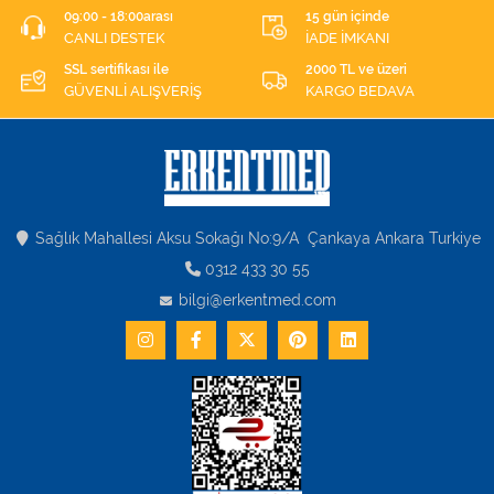
09:00 - 18:00arası
15 gün içinde
CANLI DESTEK
İADE İMKANI
SSL sertifikası ile
2000 TL ve üzeri
GÜVENLİ ALIŞVERİŞ
KARGO BEDAVA
Sağlık Mahallesi Aksu Sokağı No:9/A Çankaya Ankara Turkiye
0312 433 30 55
bilgi@erkentmed.com