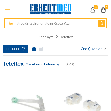
Tüm Kategoriler
0
Alezler
Anatomik Modeller
Ana Sayfa
Teleflex
Anne ve Bebek Sağlığı
FILTRELE
Cihazlar
Teleflex
2
adet ürün bulunmuştur.
(1 / 1)
Hasta Bakım Ürünleri
Hasta Bakım Ürünleri
Hastane Mobilyaları
Kişisel Bakım ve Sağlık