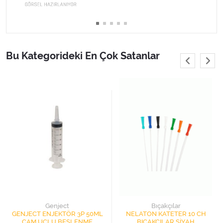
Varis Çorapları
Tüm Kategorileri Gör
Bu Kategorideki En Çok Satanlar
Genject
Bıçakçılar
GENJECT ENJEKTÖR 3P 50ML
NELATON KATETER 10 CH
ÇAM UÇLU BESLENME
BIÇAKÇILAR SİYAH