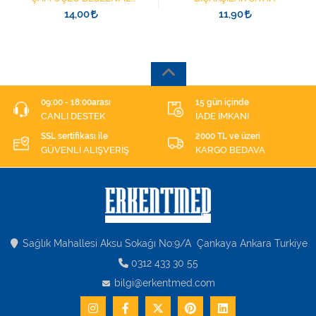
ŞIRINGASI 1852412 KATATER
14,00
11,90
UÇLU
09:00 - 18:00arası
15 gün içinde
CANLI DESTEK
İADE İMKANI
SSL sertifikası ile
2000 TL ve üzeri
GÜVENLİ ALIŞVERİŞ
KARGO BEDAVA
Sağlık Mahallesi Aksu Sokağı No:9/A Çankaya Ankara Turkiye
0312 433 30 55
bilgi@erkentmed.com