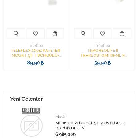
Kişisel Bakım ve Sağlık
Medikal Teksil
Ortopedi Ürünleri
Teleflex
Teleflex
Ortopedi Ürünleri
TELEFLEX 22531 KATETER
TRACHEOLİFE II
MOUNT ÇİFT DÖNGÜLÜ-
TRAKEOSTOMİ ISI-NEM
STERİL
TUTUCU FİLTRE 41311U
89,90
59,90
Sarf Malzemeleri
TELEFLEX
Sarf Malzemeleri
Sarf Malzemeleri
Yeni Gelenler
Sarf Malzemeleri
Medi
MEDİVEN PLUS CCL3 DİZ ÜSTÜ AÇIK
Tıbbi Tekstil Ürünleri
BURUN BEJ - V
6.985,00