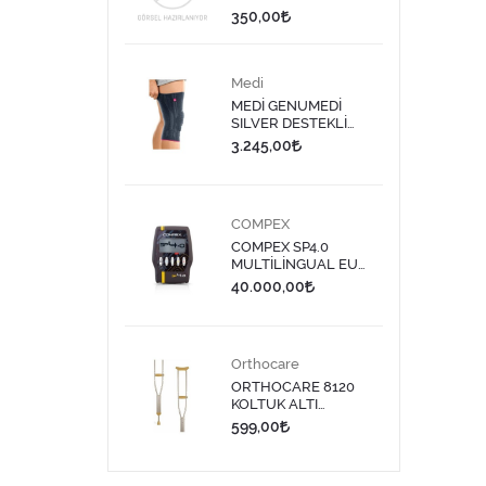
DISPENSER/DİRENÇ
350,00
BANDI LATEKS 1,5
MT-SARI
Medi
MEDİ GENUMEDİ
SILVER DESTEKLİ
DİZLİK 613 - 9
3.245,00
COMPEX
COMPEX SP4.0
MULTİLİNGUAL EU
PLUG TENS CİHAZI
40.000,00
Orthocare
ORTHOCARE 8120
KOLTUK ALTI
DEĞNEĞİ MEDİUM 1
599,00
ADET