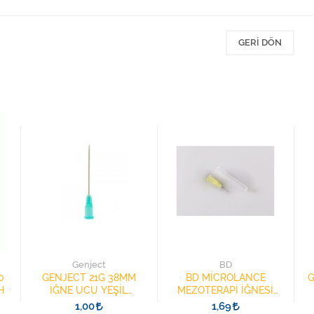
GERI DÖN
Genject
BD
0
GENJECT 21G 38MM
BD MİCROLANCE
G
H
İĞNE UCU YEŞİL
MEZOTERAPİ İĞNESİ
21382501 ŞIRINGA
30G 13MM 304000
1,00
1,69