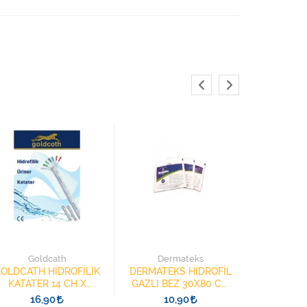
3M 222
KÖPÜK BA
Goldcath
Dermateks
ELEKTR
3
OLDCATH HİDROFİLİK
DERMATEKS HİDROFİL
KATATER 14 CH X
GAZLI BEZ 30X80 CM
40CM YÜZÜKLÜ
(30x40CM) SPANÇ 2
16,90
10,90