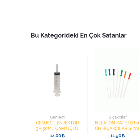
Bu Kategorideki En Çok Satanlar
ch
Genject
Bıçakçılar
8025.V001
GENJECT ENJEKTÖR
NELATON KATETER 1
STOMİ
3P 50ML ÇAM UÇLU
CH BIÇAKÇILAR SİYA
E ISI NEM
BESLENME ŞIRINGASI
9
14,00
11,90