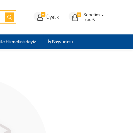
Sepetim
0
Üyelik
0,00
le Hizmetinizdeyiz...
İş Başvurusu