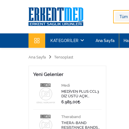
KATEGORILER
Ana Sayfa
Ha
Ana Sayfa
Tensoplast
Yeni Gelenler
Medi
MEDİVEN PLUS CCL3
DİZ ÜSTÜ AÇIK
BURUN BEJ - V
6.985,00
Theraband
THERA-BAND
RESİSTANCE BANDS