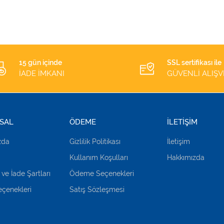
İĞNESİ
SARI 1 ADET
15 gün içinde
SSL sertifikası ile
İADE İMKANI
GÜVENLİ ALIŞV
SAL
ÖDEME
İLETİŞİM
zda
Gizlilik Politikası
İletişim
Kullanım Koşulları
Hakkımızda
 ve İade Şartları
Ödeme Seçenekleri
çenekleri
Satış Sözleşmesi