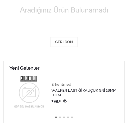
Kişisel Bakım ve Sağlık
Medikal Teksil
Ortopedi Ürünleri
GERI DÖN
Ortopedi Ürünleri
Sarf Malzemeleri
Yeni Gelenler
Sarf Malzemeleri
Erkentmed
Sarf Malzemeleri
WALKER LASTİĞİ KAUÇUK GRİ 28MM
İTHAL
199,00
Sarf Malzemeleri
Tıbbi Tekstil Ürünleri