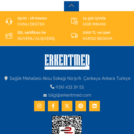
09:00 - 18:00arası
15 gün içinde
CANLI DESTEK
İADE İMKANI
SSL sertifikası ile
2000 TL ve üzeri
GÜVENLİ ALIŞVERİŞ
KARGO BEDAVA
Sağlık Mahallesi Aksu Sokağı No:9/A Çankaya Ankara Turkiye
0312 433 30 55
bilgi@erkentmed.com