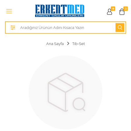
Tüm Kategoriler
0
Alezler
Anatomik Modeller
Ana Sayfa
Tıb-Set
Anne ve Bebek Sağlığı
Cihazlar
Hasta Bakım Ürünleri
Hasta Bakım Ürünleri
Hastane Mobilyaları
Kişisel Bakım ve Sağlık