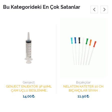
Varis Çorapları
Bu Kategorideki En Çok Satanlar
Tüm Kategorileri Gör
Genject
Bıçakçılar
GENJECT ENJEKTÖR 3P 50ML
NELATON KATETER 10 CH
ÇAM UÇLU BESLENME
BIÇAKÇILAR SİYAH
ŞIRINGASI 1852412 KATATER
14,00
11,90
UÇLU