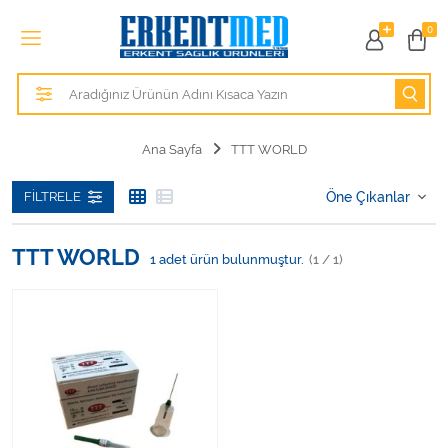
Tüm Kategoriler
0
Alezler
Anatomik Modeller
Ana Sayfa
TTT WORLD
Anne ve Bebek Sağlığı
FILTRELE
Cihazlar
TTT WORLD
1
adet ürün bulunmuştur.
(1 / 1)
Hasta Bakım Ürünleri
Hasta Bakım Ürünleri
Hastane Mobilyaları
Kişisel Bakım ve Sağlık