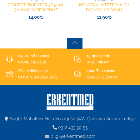
GENJECT ENJEKTÖR 3P 50ML
NELATON KATETER 10 CH
ÇAM UÇLU BESLENME
BIÇAKÇILAR SİYAH
ŞIRINGASI 1852412 KATATER
14,00
11,90
UÇLU
09:00 - 18:00arası
15 gün içinde
CANLI DESTEK
İADE İMKANI
SSL sertifikası ile
2000 TL ve üzeri
GÜVENLİ ALIŞVERİŞ
KARGO BEDAVA
Sağlık Mahallesi Aksu Sokağı No:9/A Çankaya Ankara Turkiye
0312 433 30 55
bilgi@erkentmed.com