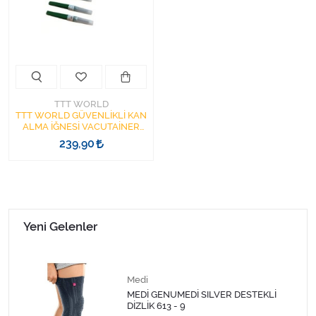
Kişisel Bakım ve Sağlık
Medikal Teksil
Ortopedi Ürünleri
TTT WORLD
Ortopedi Ürünleri
TTT WORLD GÜVENLİKLİ KAN
ALMA İĞNESİ VACUTAİNER
21G (0.8x38mm)
239,90
Sarf Malzemeleri
1KUTU=100ADET
Sarf Malzemeleri
Sarf Malzemeleri
Yeni Gelenler
Sarf Malzemeleri
Medi
Tıbbi Tekstil Ürünleri
MEDİ GENUMEDİ SILVER DESTEKLİ
DİZLİK 613 - 9