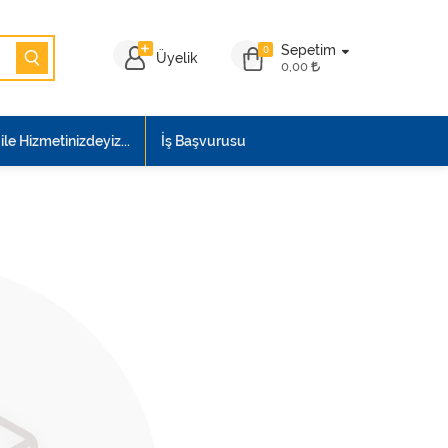
Sepetim
0
Üyelik
0,00
le Hizmetinizdeyiz...
İş Başvurusu