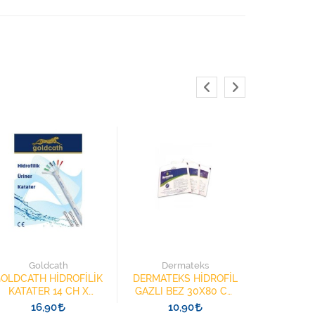
3M 222
KÖPÜK BA
Goldcath
Dermateks
ELEKTR
3
OLDCATH HİDROFİLİK
DERMATEKS HİDROFİL
KATATER 14 CH X
GAZLI BEZ 30X80 CM
40CM YÜZÜKLÜ
(30x40CM) SPANÇ 2
16,90
10,90