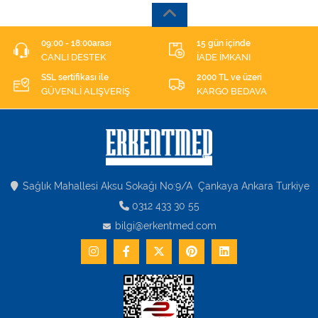
09:00 - 18:00arası
15 gün içinde
CANLI DESTEK
İADE İMKANI
SSL sertifikası ile
2000 TL ve üzeri
GÜVENLİ ALIŞVERİŞ
KARGO BEDAVA
Sağlık Mahallesi Aksu Sokağı No:9/A Çankaya Ankara Turkiye
0312 433 30 55
bilgi@erkentmed.com