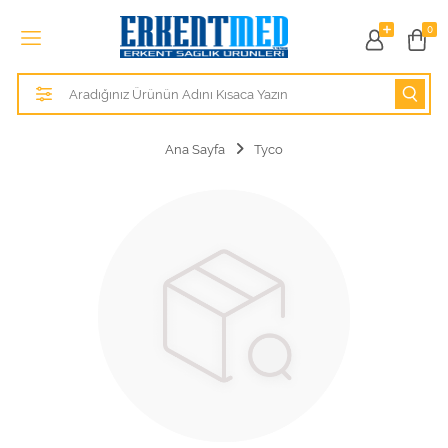
Tüm Kategoriler
0
Alezler
Anatomik Modeller
Ana Sayfa
Tyco
Anne ve Bebek Sağlığı
Cihazlar
Hasta Bakım Ürünleri
Hasta Bakım Ürünleri
Hastane Mobilyaları
Kişisel Bakım ve Sağlık