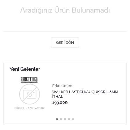
Kişisel Bakım ve Sağlık
Medikal Teksil
Ortopedi Ürünleri
GERI DÖN
Ortopedi Ürünleri
Sarf Malzemeleri
Yeni Gelenler
Sarf Malzemeleri
Erkentmed
Sarf Malzemeleri
WALKER LASTİĞİ KAUÇUK GRİ 28MM
İTHAL
199,00
Sarf Malzemeleri
Tıbbi Tekstil Ürünleri