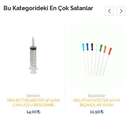
Varis Çorapları
Bu Kategorideki En Çok Satanlar
Tüm Kategorileri Gör
Genject
Bıçakçılar
GENJECT ENJEKTÖR 3P 50ML
NELATON KATETER 10 CH
ÇAM UÇLU BESLENME
BIÇAKÇILAR SİYAH
ŞIRINGASI 1852412 KATATER
14,00
11,90
UÇLU