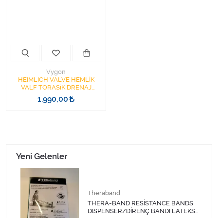
Kişisel Bakım ve Sağlık
Medikal Teksil
Ortopedi Ürünleri
Vygon
Ortopedi Ürünleri
HEIMLICH VALVE HEMLİK
VALF TORASiK DRENAJ
VANASI
1.990,00
Sarf Malzemeleri
Sarf Malzemeleri
Sarf Malzemeleri
Yeni Gelenler
Sarf Malzemeleri
Theraband
Tıbbi Tekstil Ürünleri
THERA-BAND RESİSTANCE BANDS
DISPENSER/DİRENÇ BANDI LATEKS