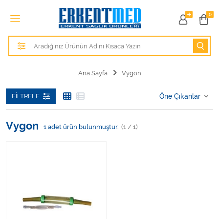
Tüm Kategoriler
0
Alezler
Anatomik Modeller
Ana Sayfa
Vygon
Anne ve Bebek Sağlığı
FILTRELE
Cihazlar
Vygon
1
adet ürün bulunmuştur.
(1 / 1)
Hasta Bakım Ürünleri
Hasta Bakım Ürünleri
Hastane Mobilyaları
Kişisel Bakım ve Sağlık