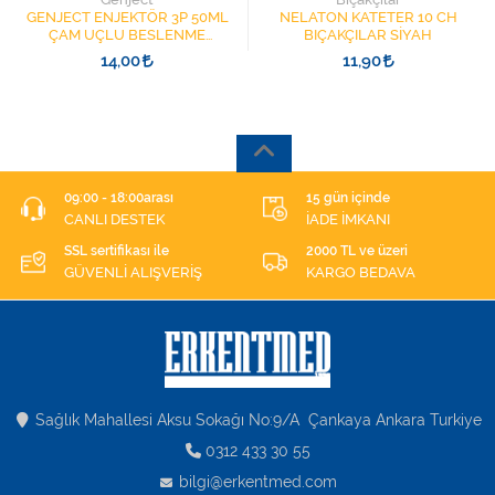
GENJECT ENJEKTÖR 3P 50ML
NELATON KATETER 10 CH
ÇAM UÇLU BESLENME
BIÇAKÇILAR SİYAH
ŞIRINGASI 1852412 KATATER
14,00
11,90
UÇLU
09:00 - 18:00arası
15 gün içinde
CANLI DESTEK
İADE İMKANI
SSL sertifikası ile
2000 TL ve üzeri
GÜVENLİ ALIŞVERİŞ
KARGO BEDAVA
Sağlık Mahallesi Aksu Sokağı No:9/A Çankaya Ankara Turkiye
0312 433 30 55
bilgi@erkentmed.com