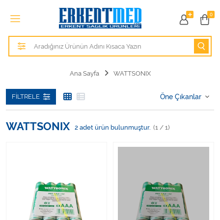
Tüm Kategoriler
0
Alezler
Anatomik Modeller
Ana Sayfa
WATTSONIX
Anne ve Bebek Sağlığı
FILTRELE
Cihazlar
WATTSONIX
2
adet ürün bulunmuştur.
(1 / 1)
Hasta Bakım Ürünleri
Hasta Bakım Ürünleri
Hastane Mobilyaları
Kişisel Bakım ve Sağlık