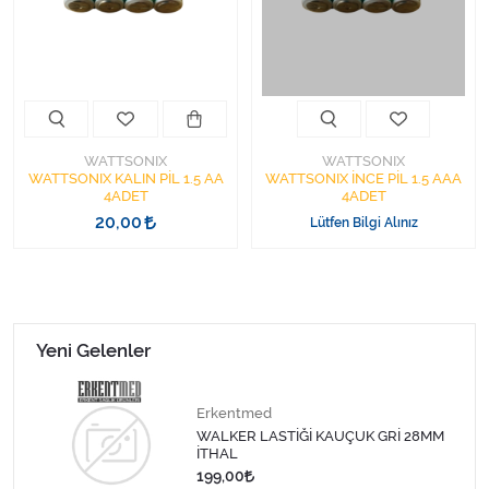
Kişisel Bakım ve Sağlık
Medikal Teksil
Ortopedi Ürünleri
WATTSONIX
WATTSONIX
Ortopedi Ürünleri
WATTSONIX KALIN PİL 1.5 AA
WATTSONIX İNCE PİL 1.5 AAA
4ADET
4ADET
20,00
Lütfen Bilgi Alınız
Sarf Malzemeleri
Sarf Malzemeleri
Sarf Malzemeleri
Yeni Gelenler
Sarf Malzemeleri
Erkentmed
WALKER LASTİĞİ KAUÇUK GRİ 28MM
Tıbbi Tekstil Ürünleri
İTHAL
199,00