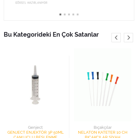
Varis Çorapları
Tüm Kategorileri Gör
Bu Kategorideki En Çok Satanlar
Genject
Bıçakçılar
GENJECT ENJEKTÖR 3P 50ML
NELATON KATETER 10 CH
ÇAM UÇLU BESLENME
BIÇAKÇILAR SİYAH