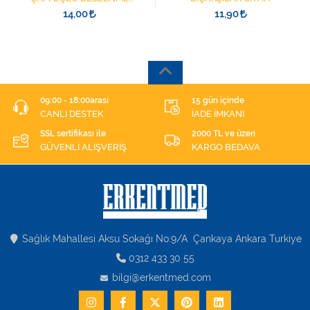
ŞIRINGASI 1852412 KATATER
14,00
11,90
UÇLU
09:00 - 18:00arası
15 gün içinde
CANLI DESTEK
İADE İMKANI
SSL sertifikası ile
2000 TL ve üzeri
GÜVENLİ ALIŞVERİŞ
KARGO BEDAVA
Sağlık Mahallesi Aksu Sokağı No:9/A Çankaya Ankara Turkiye
0312 433 30 55
bilgi@erkentmed.com