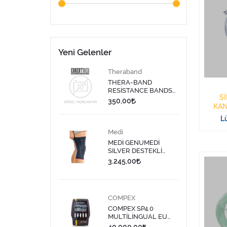
Yeni Gelenler
Theraband
THERA-BAND
RESİSTANCE BANDS
Sİ
DISPENSER/DİRENÇ
350,00
KAN
BANDI LATEKS 1,5
MT-SARI
Lü
Medi
MEDİ GENUMEDİ
SILVER DESTEKLİ
DİZLİK 613 - 9
3.245,00
COMPEX
COMPEX SP4.0
MULTİLİNGUAL EU
PLUG TENS CİHAZI