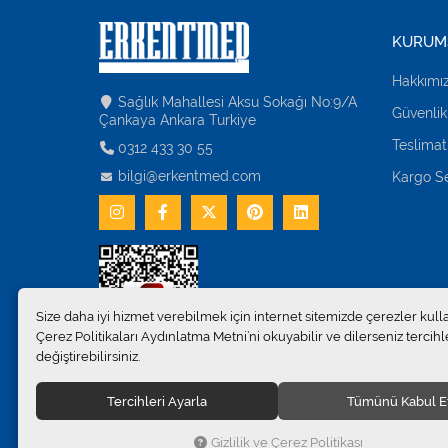
KURUM
Hakkımı
Sağlık Mahallesi Aksu Sokağı No:9/A
Güvenlik
Çankaya Ankara Turkiye
Teslimat
0312 433 30 55
bilgi@erkentmed.com
Kargo Se
Size daha iyi hizmet verebilmek için internet sitemizde çerezler kull
Çerez Politikaları Aydınlatma Metni’ni okuyabilir ve dilerseniz tercihle
değiştirebilirsiniz.
Tercihleri Ayarla
Tümünü Kabul E
© 2024
Erkent Sağlık Ürünleri Pazarlama San.ve Tic. Ltd.Şti
Gizlilik ve Çerez Politikası