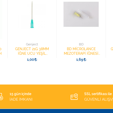
Genject
BD
0
GENJECT 21G 38MM
BD MİCROLANCE
G
H
İĞNE UCU YEŞİL
MEZOTERAPİ İĞNESİ
21382501 ŞIRINGA
30G 13MM 304000
1,00
1,69
İĞNESİ
SARI 1 ADET
15 gün içinde
SSL sertifikası ile
İADE İMKANI
GÜVENLİ ALIŞV