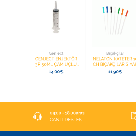
ch
Genject
Bıçakçılar
8025.V001
GENJECT ENJEKTÖR
NELATON KATETER 1
STOMİ
3P 50ML ÇAM UÇLU
CH BIÇAKÇILAR SİYA
E ISI NEM
BESLENME ŞIRINGASI
9
14,00
11,90
İRİCİ
1852412 KATATER
UÇLU
09:00 - 18:00arası
CANLI DESTEK