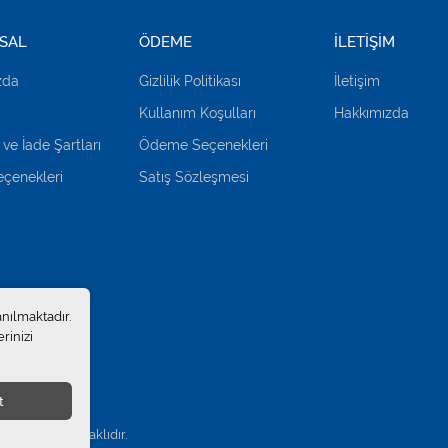
SAL
ÖDEME
İLETİŞİM
zda
Gizlilik Politikası
İletişim
Kullanım Koşulları
Hakkımızda
 ve İade Şartları
Ödeme Seçenekleri
çenekleri
Satış Sözleşmesi
anılmaktadır.
rinizi
t
.
. Tüm hakları saklıdır.