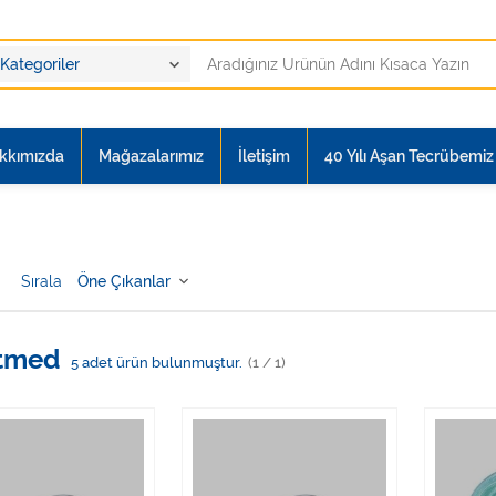
kkımızda
Mağazalarımız
İletişim
40 Yılı Aşan Tecrübemiz i
Sırala
tmed
5
adet ürün bulunmuştur.
(1 / 1)