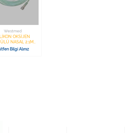
Westmed
LİKON OKSİJEN
ÜLÜ NASAL 2.1M
WESTMED
tfen Bilgi Alınız