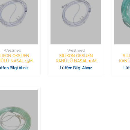
Westmed
Westmed
LİKON OKSİJEN
SİLİKON OKSİJEN
SİL
ÜLÜ NASAL 15M
KANÜLÜ NASAL 10M
KANÜ
WESTMED
WESTMED
tfen Bilgi Alınız
Lütfen Bilgi Alınız
Lüt