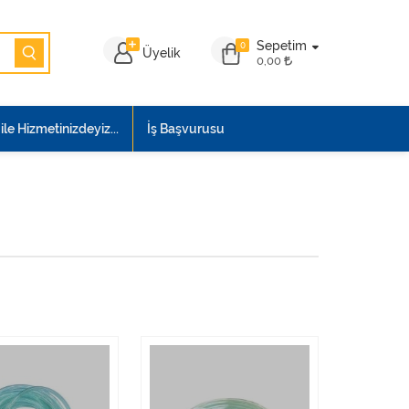
Sepetim
0
Üyelik
0,00
le Hizmetinizdeyiz...
İş Başvurusu