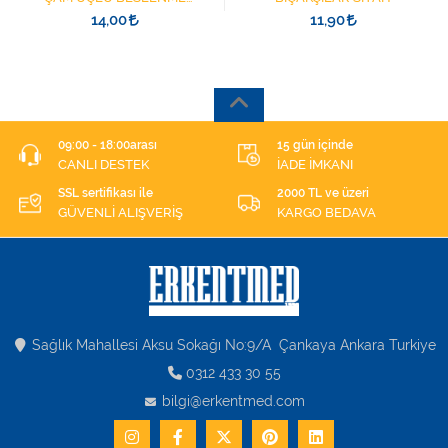
ŞIRINGASI 1852412 KATATER
14,00
11,90
UÇLU
09:00 - 18:00arası
15 gün içinde
CANLI DESTEK
İADE İMKANI
SSL sertifikası ile
2000 TL ve üzeri
GÜVENLİ ALIŞVERİŞ
KARGO BEDAVA
Sağlık Mahallesi Aksu Sokağı No:9/A Çankaya Ankara Turkiye
0312 433 30 55
bilgi@erkentmed.com