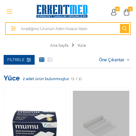
Tüm Kategoriler
0
Alezler
Anatomik Modeller
Ana Sayfa
Yüce
Anne ve Bebek Sağlığı
FILTRELE
Cihazlar
Yüce
2
adet ürün bulunmuştur.
(1 / 1)
Hasta Bakım Ürünleri
Hasta Bakım Ürünleri
Hastane Mobilyaları
Kişisel Bakım ve Sağlık