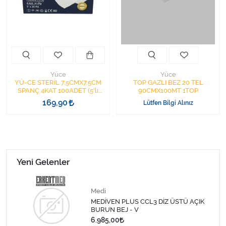
Kişisel Bakım ve Sağlık
Medikal Teksil
Ortopedi Ürünleri
Yüce
Yüce
Ortopedi Ürünleri
YÜ-CE STERİL 7.5CMX7.5CM
TOP GAZLI BEZ 20 TEL
SPANÇ 4KAT 100ADET (5'li
90CMX100MT 1TOP
paket) KLASİK MODEL
169,90
Lütfen Bilgi Alınız
Sarf Malzemeleri
Sarf Malzemeleri
Sarf Malzemeleri
Yeni Gelenler
Sarf Malzemeleri
Medi
MEDİVEN PLUS CCL3 DİZ ÜSTÜ AÇIK
Tıbbi Tekstil Ürünleri
BURUN BEJ - V
6.985,00