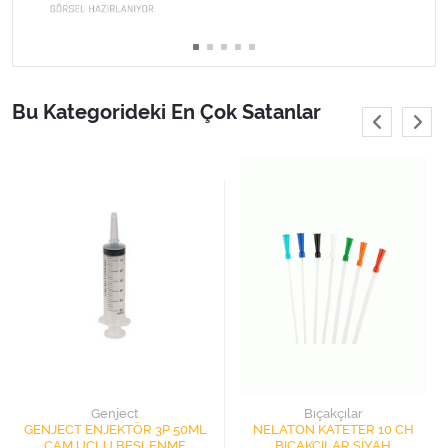
Varis Çorapları
Tüm Kategorileri Gör
Bu Kategorideki En Çok Satanlar
Genject
Bıçakçılar
GENJECT ENJEKTÖR 3P 50ML
NELATON KATETER 10 CH
ÇAM UÇLU BESLENME
BIÇAKÇILAR SİYAH